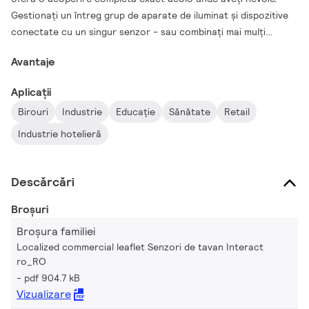
Gestionați un întreg grup de aparate de iluminat și dispozitive
conectate cu un singur senzor - sau combinați mai mulți
senzori pentru flexibilitate maximă. Cu aplicația Interact,
Avantaje
zonarea și rezonarea sunt simple și fără fir, oferindu-vă
control deplin fără limitări. Rezultatul? Economii excepționale
Aplicații
de energie și adaptabilitate de neegalat pentru orice spațiu.
Birouri
Industrie
Educaţie
Sănătate
Retail
Industrie hotelieră
Descărcări
Broșuri
Broșura familiei
Localized commercial leaflet Senzori de tavan Interact
ro_RO
pdf 904.7 kB
Vizualizare