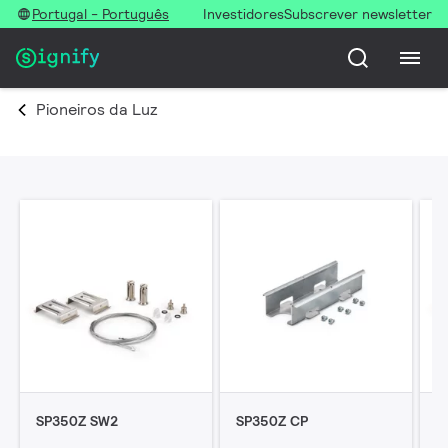
Portugal - Português
Investidores
Subscrever newsletter
Pioneiros da Luz
SP350Z SW2
SP350Z CP
S