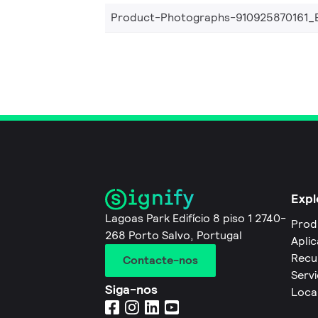
Product-Photographs-910925870161_
Expl
Lagoas Park Edifício 8 piso 1 2740-
Prod
268 Porto Salvo, Portugal
Apli
Recu
Contacte-nos
Servi
Siga-nos
Loca