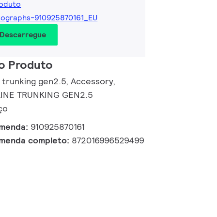
roduto
tographs-910925870161_EU
 Descarregue
o Produto
 trunking gen2.5, Accessory,
LINE TRUNKING GEN2.5
ço
omenda:
910925870161
omenda completo:
872016996529499