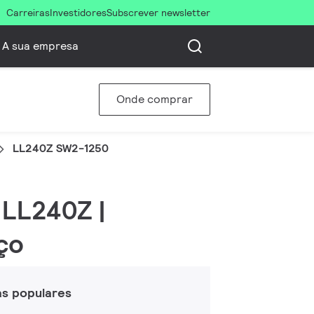
Carreiras
Investidores
Subscrever newsletter
A sua empresa
Onde comprar
LL240Z SW2-1250
 LL240Z |
ço
as populares