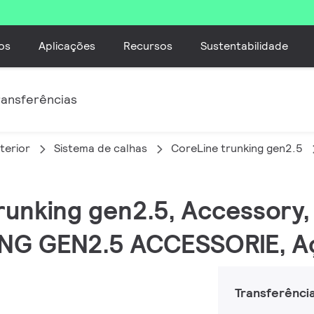
os
Aplicações
Recursos
Sustentabilidade
ransferências
terior
Sistema de calhas
CoreLine trunking gen2.5
trunking gen2.5, Accessory,
NG GEN2.5 ACCESSORIE, A
Transferênci