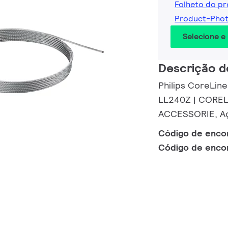
Folheto do p
Product-Pho
Selecione e
Descrição d
Philips CoreLine
LL240Z | CORE
ACCESSORIE, A
Código de enc
Código de enc