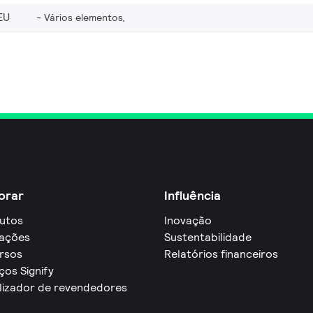
EU
Vários elementos,
orar
Influência
utos
Inovação
cações
Sustentabilidade
rsos
Relatórios financeiros
ços Signify
lizador de revendedores