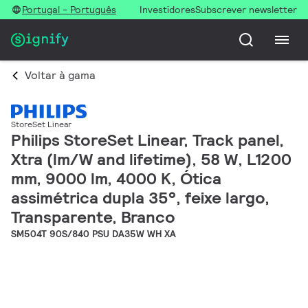
Portugal - Português
Investidores
Subscrever newsletter
Voltar à gama
StoreSet Linear
Philips StoreSet Linear, Track panel,
Xtra (lm/W and lifetime), 58 W, L1200
mm, 9000 lm, 4000 K, Ótica
assimétrica dupla 35°, feixe largo,
Transparente, Branco
SM504T 90S/840 PSU DA35W WH XA