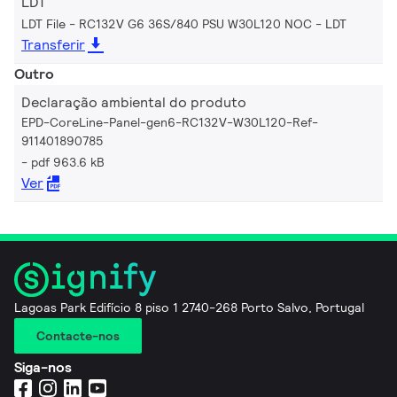
LDT
LDT File - RC132V G6 36S/840 PSU W30L120 NOC
LDT
Transferir
Outro
Declaração ambiental do produto
EPD-CoreLine-Panel-gen6-RC132V-W30L120-Ref-
911401890785
pdf 963.6 kB
Ver
Lagoas Park Edifício 8 piso 1 2740-268 Porto Salvo, Portugal
Contacte-nos
Siga-nos