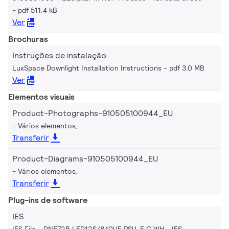
pdf 511.4 kB
Ver
Brochuras
Instruções de instalação
LuxSpace Downlight Installation Instructions
pdf 3.0 MB
Ver
Elementos visuais
Product-Photographs-910505100944_EU
Vários elementos,
Transferir
Product-Diagrams-910505100944_EU
Vários elementos,
Transferir
Plug-ins de software
IES
IES File - DN572B LED12S/840UE PSU-E C WH
IES