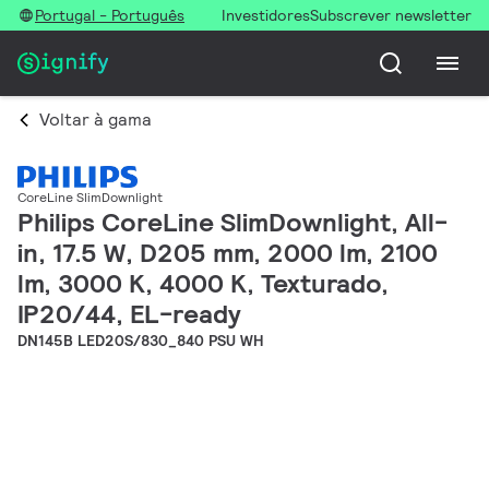
Portugal - Português
Investidores
Subscrever newsletter
Voltar à gama
CoreLine SlimDownlight
Philips CoreLine SlimDownlight, All-
in, 17.5 W, D205 mm, 2000 lm, 2100
lm, 3000 K, 4000 K, Texturado,
IP20/44, EL-ready
DN145B LED20S/830_840 PSU WH