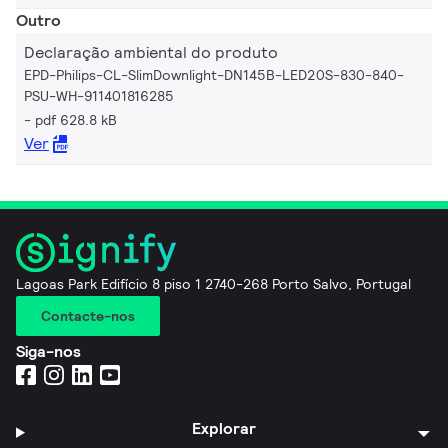
Outro
Declaração ambiental do produto
EPD-Philips-CL-SlimDownlight-DN145B-LED20S-830-840-
PSU-WH-911401816285
pdf 628.8 kB
Ver
Lagoas Park Edifício 8 piso 1 2740-268 Porto Salvo, Portugal
Contacte-nos
Siga-nos
Explorar