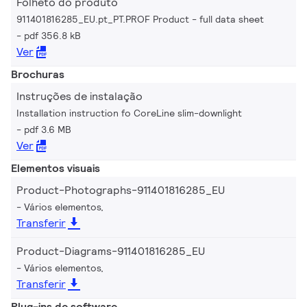
Folheto do produto
911401816285_EU.pt_PT.PROF Product - full data sheet
pdf 356.8 kB
Ver
Brochuras
Instruções de instalação
Installation instruction fo CoreLine slim-downlight
pdf 3.6 MB
Ver
Elementos visuais
Product-Photographs-911401816285_EU
Vários elementos,
Transferir
Product-Diagrams-911401816285_EU
Vários elementos,
Transferir
Plug-ins de software