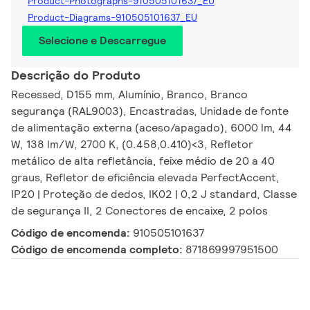
Product-Photographs-910505101637_EU
Product-Diagrams-910505101637_EU
Selecione e Descarregue
Descrição do Produto
Recessed, D155 mm, Alumínio, Branco, Branco
segurança (RAL9003), Encastradas, Unidade de fonte
de alimentação externa (aceso/apagado), 6000 lm, 44
W, 138 lm/W, 2700 K, (0.458,0.410)<3, Refletor
metálico de alta refletância, feixe médio de 20 a 40
graus, Refletor de eficiência elevada PerfectAccent,
IP20 | Proteção de dedos, IK02 | 0,2 J standard, Classe
de segurança II, 2 Conectores de encaixe, 2 polos
Código de encomenda:
910505101637
Código de encomenda completo:
871869997951500