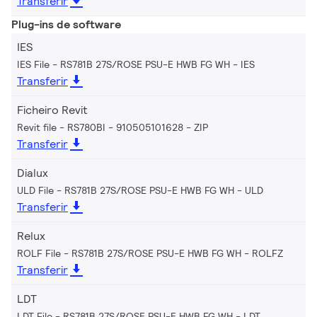
Transferir
Plug-ins de software
IES
IES File - RS781B 27S/ROSE PSU-E HWB FG WH
IES
Transferir
Ficheiro Revit
Revit file - RS780BI - 910505101628
ZIP
Transferir
Dialux
ULD File - RS781B 27S/ROSE PSU-E HWB FG WH
ULD
Transferir
Relux
ROLF File - RS781B 27S/ROSE PSU-E HWB FG WH
ROLFZ
Transferir
LDT
LDT File - RS781B 27S/ROSE PSU-E HWB FG WH
LDT