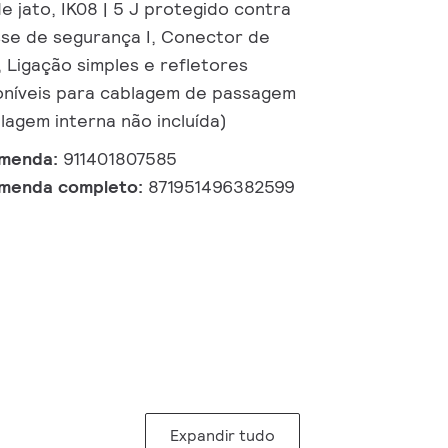
e jato, IK08 | 5 J protegido contra
sse de segurança I, Conector de
, Ligação simples e refletores
oníveis para cablagem de passagem
lagem interna não incluída)
omenda:
911401807585
omenda completo:
871951496382599
Expandir tudo