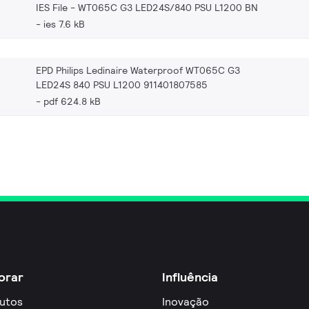
IES File - WT065C G3 LED24S/840 PSU L1200 BN
ies 7.6 kB
EPD Philips Ledinaire Waterproof WT065C G3
LED24S 840 PSU L1200 911401807585
pdf 624.8 kB
orar
Influência
utos
Inovação