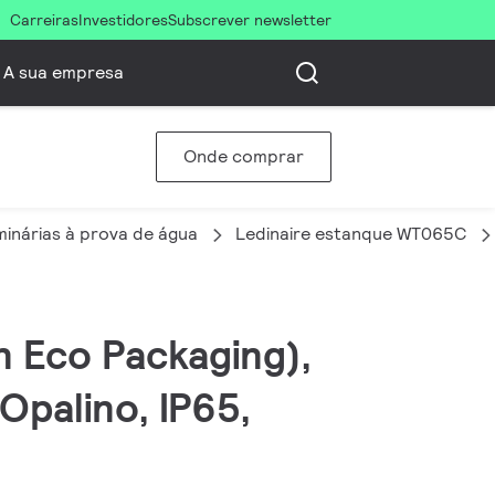
Carreiras
Investidores
Subscrever newsletter
A sua empresa
Onde comprar
inárias à prova de água
Ledinaire estanque WT065C
n Eco Packaging),
Opalino, IP65,