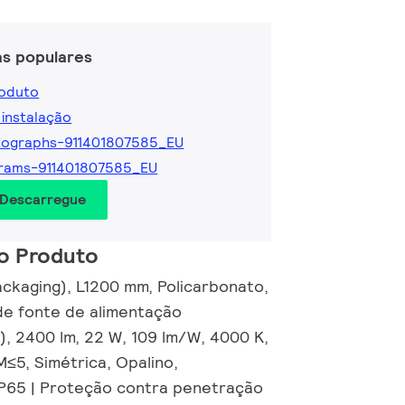
as populares
roduto
 instalação
tographs-911401807585_EU
rams-911401807585_EU
 Descarregue
o Produto
ackaging), L1200 mm, Policarbonato,
de fonte de alimentação
, 2400 lm, 22 W, 109 lm/W, 4000 K,
M≤5, Simétrica, Opalino,
IP65 | Proteção contra penetração