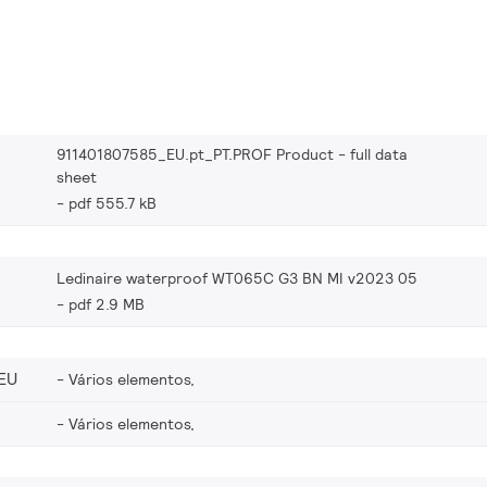
911401807585_EU.pt_PT.PROF Product - full data
sheet
pdf 555.7 kB
Ledinaire waterproof WT065C G3 BN MI v2023 05
pdf 2.9 MB
EU
Vários elementos,
Vários elementos,