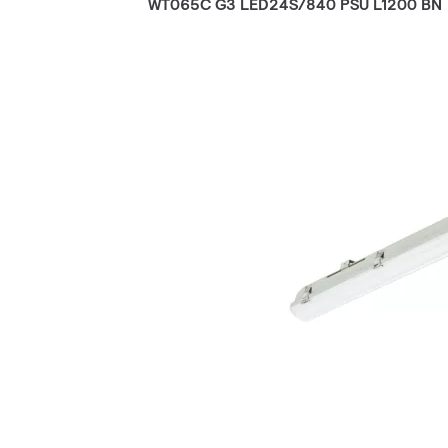
WT065C G3 LED24S/840 PSU L1200 BN