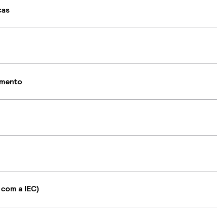
cas
imento
 com a IEC)