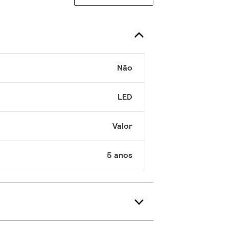
Não
LED
Valor
5 anos