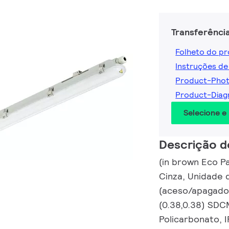
Transferênci
Folheto do p
Instruções de
Product-Pho
Product-Diag
Selecione e
Descrição d
(in brown Eco P
Cinza, Unidade 
(aceso/apagado)
(0.38,0.38) SDC
Policarbonato, 