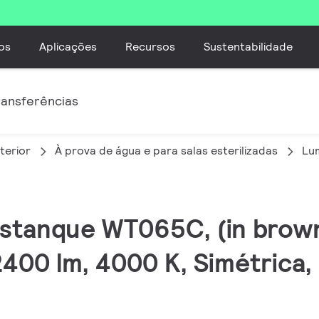
os
Aplicações
Recursos
Sustentabilidade
ransferências
terior
À prova de água e para salas esterilizadas
Lum
 estanque WT065C, (in brow
400 lm, 4000 K, Simétrica, 