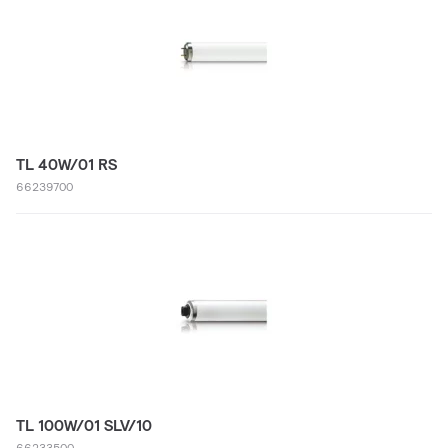
TL 40W/01 RS
66239700
TL 100W/01 SLV/10
66233500