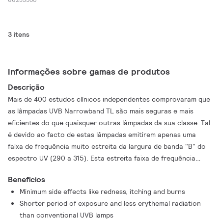
3 itens
Informações sobre gamas de produtos
Descrição
Mais de 400 estudos clínicos independentes comprovaram que
as lâmpadas UVB Narrowband TL são mais seguras e mais
eficientes do que quaisquer outras lâmpadas da sua classe. Tal
é devido ao facto de estas lâmpadas emitirem apenas uma
faixa de frequência muito estreita da largura de banda "B" do
espectro UV (290 a 315). Esta estreita faixa de frequência
situa-se entre os 305 e os 315 nm e atinge o pico a 311 nm: a
Benefícios
faixa de frequência mais eficaz para o tratamento da psoríase.
Minimum side effects like redness, itching and burns
Isto significa que o tratamento é muito mais localizado e os
Shorter period of exposure and less erythemal radiation
tempos de exposição são muito mais reduzidos. Por seu lado,
than conventional UVB lamps
isto leva a uma redução dos efeitos secundários, como a