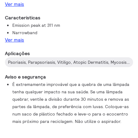
Ver mais
vermelhidão e a comichão na pele. All of this makes them ideal
for phototherapy treatment of diseases such as psoriasis,
Características
parapsoriasis, vitiligo, atopic dermatitis, and mycosis fungoides.
Emission peak at 311 nm
What’s more, because the overall dosage of this narrowband
Narrowband
radiation can be closely controlled, these lamps are suitable
Ver mais
for home therapy.
Aplicações
Psoriasis, Parapsoriasis, Vitiligo, Atopic Dermatitis, Mycosis fungoides, Other skin diseases
Aviso e segurança
É extremamente improvável que a quebra de uma lâmpada
tenha qualquer impacto na sua saúde. Se uma lâmpada
quebrar, ventile a divisão durante 30 minutos e remova as
partes da lâmpada, de preferência com luvas. Coloque-as
num saco de plástico fechado e leve-o para o ecocentro
mais próximo para reciclagem. Não utilize o aspirador.