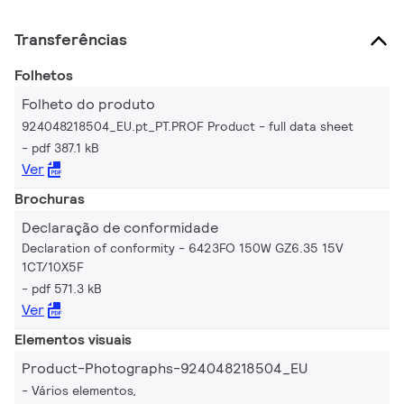
Transferências
Folhetos
Folheto do produto
924048218504_EU.pt_PT.PROF Product - full data sheet
pdf 387.1 kB
Ver
Brochuras
Declaração de conformidade
Declaration of conformity - 6423FO 150W GZ6.35 15V
1CT/10X5F
pdf 571.3 kB
Ver
Elementos visuais
Product-Photographs-924048218504_EU
Vários elementos,