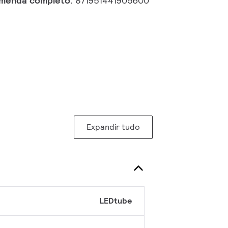
omenda completo:
871951441905600
Expandir tudo
LEDtube