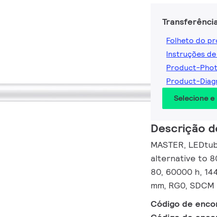
Transferênci
Folheto do p
Instruções de
Product-Pho
Product-Dia
Selecione e
Descrição d
MASTER, LEDtube
alternative to 
80, 60000 h, 144
mm, RG0, SDCM 6
Código de enc