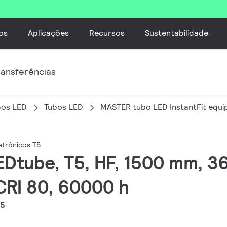
os
Aplicações
Recursos
Sustentabilidade
ransferências
bos LED
Tubos LED
MASTER tubo LED InstantFit equi
etrônicos T5
EDtube, T5, HF, 1500 mm, 3
CRI 80, 60000 h
T5