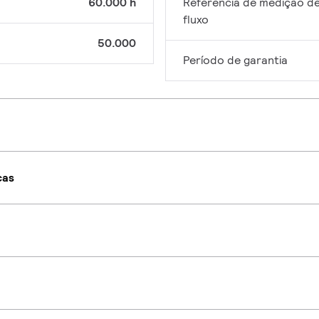
60.000 h
Referência de medição d
fluxo
50.000
Período de garantia
cas