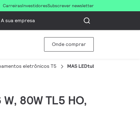
Carreiras
Investidores
Subscrever newsletter
A sua empresa
Onde comprar
pamentos eletrônicos T5
MAS LEDtube HF 1500mm UO 3
6 W, 80W TL5 HO,