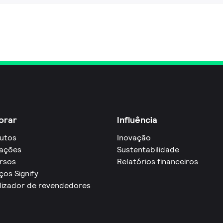
orar
Influência
utos
Inovação
cações
Sustentabilidade
rsos
Relatórios financeiros
ços Signify
lizador de revendedores