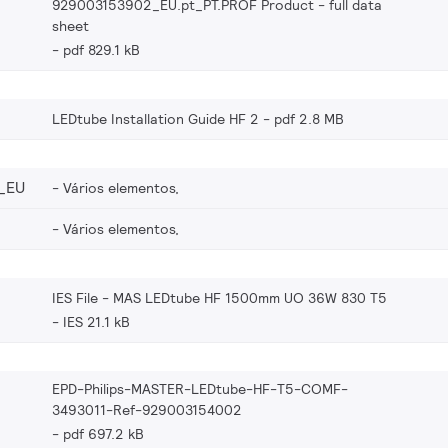
929003153902_EU.pt_PT.PROF Product - full data
sheet
pdf 829.1 kB
LEDtube Installation Guide HF 2
pdf 2.8 MB
_EU
Vários elementos,
Vários elementos,
IES File - MAS LEDtube HF 1500mm UO 36W 830 T5
IES 21.1 kB
EPD-Philips-MASTER-LEDtube-HF-T5-COMF-
3493011-Ref-929003154002
pdf 697.2 kB