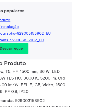
as populares
roduto
 instalação
tographs-929003153902_EU
grams-929003153902_EU
 Descarregue
o Produto
, T5, HF, 1500 mm, 36 W, LED
80W TL5 HO, 3000 K, 5200 lm, CRI
.00 lm/W, EEL E, G5, Vidro, 1500
, PF 0.9, IP20
omenda:
929003153902