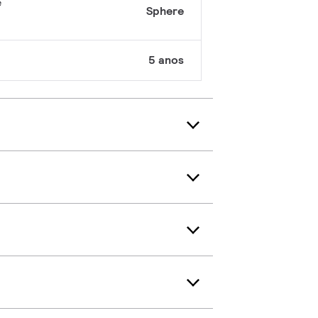
e
Sphere
5 anos