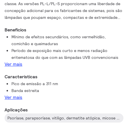
classe. As versões PL-L/PL-S proporcionam uma liberdade de
concepção adicional para os fabricantes de sistemas, pois são
lâmpadas que poupam espaço, compactas e de extremidade
única. É ainda assegurada uma maior flexibilidade, visto que
Benefícios
utilizam os mesmos casquilhos de lâmpada que as lâmpadas de
Mínimo de efeitos secundários, como vermelhidão,
iluminação geral e, como tal, os mesmos balastros universais. A
comichão e queimaduras
eficácia do tratamento líder na sua classe é um resultado do
Período de exposição mais curto e menos radiação
seu muito estreito comprimento de onda: entre 305 e 315 nm
eritematosa do que com as lâmpadas UVB convencionais
com um pico a 311 nm. Este é o comprimento de onda mais
Ver mais
eficaz para o tratamento da psoríase e é, como tal, muito mais
dirigido. Como resultado, os tempos de exposição são muito
Características
mais reduzidos e isto, por seu lado, leva a uma redução dos
Pico de emissão a 311 nm
efeitos secundários, como a vermelhidão e a comichão na pele.
Banda estreita
Estas características tornam-nas ideais para tratamentos de
Ver mais
fototerapia em doenças como psoríase, parapsoríase, vitiligo,
dermatite atópica e micose fúngica. Além do mais, como a
Aplicações
dose global desta radiação de banda estreita pode ser
Psoríase, parapsoríase, vitiligo, dermatite atópica, micose fúngica, outras doenças de pele
controlada de forma apertada, estas lâmpadas são adequadas
para terapias em casa.