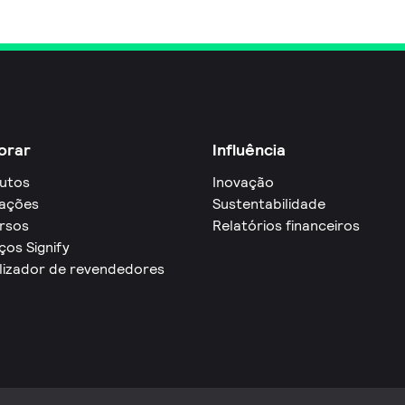
orar
Influência
utos
Inovação
cações
Sustentabilidade
rsos
Relatórios financeiros
ços Signify
lizador de revendedores