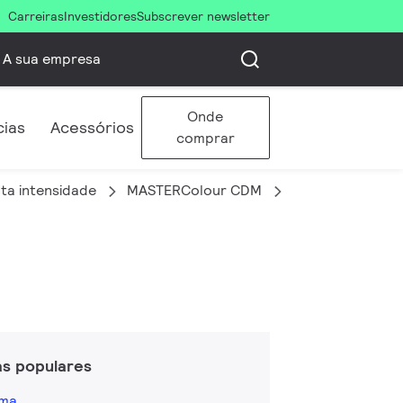
Carreiras
Investidores
Subscrever newsletter
A sua empresa
Onde
cias
Acessórios
comprar
ta intensidade
MASTERColour CDM
MASTERColour d
as populares
ama