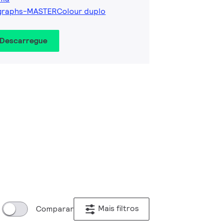
graphs-MASTERColour duplo
 Descarregue
Mais filtros
Comparar