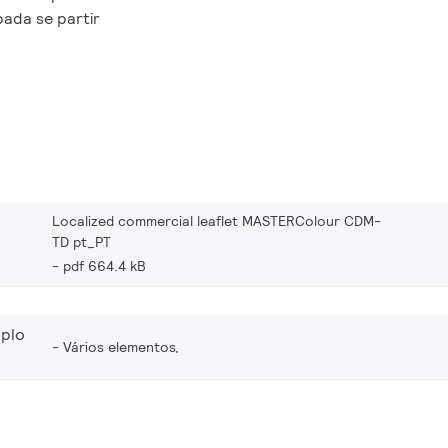
ada se partir
Localized commercial leaflet MASTERColour CDM-
TD pt_PT
pdf 664.4 kB
plo
Vários elementos,