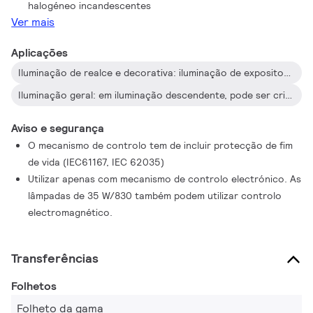
halogéneo incandescentes
Ver mais
Aplicações
Iluminação de realce e decorativa: iluminação de expositores com efeitos brilhantes e teatrais, mesmo em locais com níveis de luz ambiente muito elevados, como é o caso das montras
Iluminação geral: em iluminação descendente, pode ser criada uma atmosfera quente e confortável
Aviso e segurança
O mecanismo de controlo tem de incluir protecção de fim
de vida (IEC61167, IEC 62035)
Utilizar apenas com mecanismo de controlo electrónico. As
lâmpadas de 35 W/830 também podem utilizar controlo
electromagnético.
Transferências
Folhetos
Folheto da gama