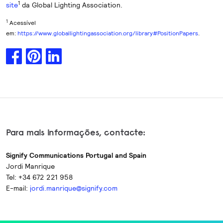
1
site
da Global Lighting Association.
1
Acessível
em:
https://www.globallightingassociation.org/library#PositionPapers
.
Para mais informações, contacte:
Signify Communications Portugal and Spain
Jordi Manrique
Tel: +34 672 221 958
E-mail:
jordi.manrique@signify.com