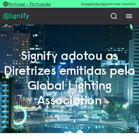
Portugal - Português
Investidores
Subscrever newsletter
Signify adotou as
Diretrizes emitidas pela
Global Lighting
Association