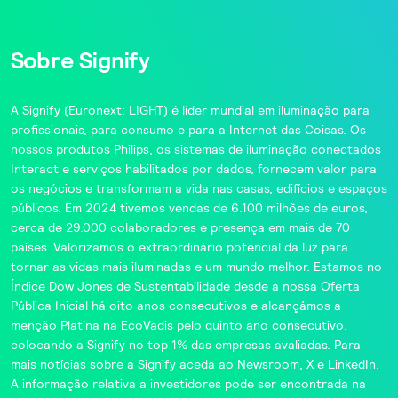
Sobre Signify
A
Signify
(Euronext: LIGHT) é líder mundial em iluminação para
profissionais, para consumo e para a Internet das Coisas. Os
nossos produtos
Philips
, os sistemas de iluminação conectados
Interact
e serviços habilitados por dados, fornecem valor para
os negócios e transformam a vida nas casas, edifícios e espaços
públicos. Em 2024 tivemos vendas de 6.100 milhões de euros,
cerca de 29.000 colaboradores e presença em mais de 70
países. Valorizamos o extraordinário potencial da luz para
tornar as vidas mais iluminadas e um mundo melhor. Estamos no
Índice Dow Jones de Sustentabilidade
desde a nossa Oferta
Pública Inicial há oito anos consecutivos e alcançámos a
menção Platina na
EcoVadis
pelo quinto ano consecutivo,
colocando a Signify no top 1% das empresas avaliadas. Para
mais notícias sobre a Signify aceda ao
Newsroom
,
X
e
LinkedIn
.
A informação relativa a investidores pode ser encontrada na