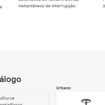
instantâneos de interrupção
a
tálogo
Urbano
adForce
entialForce