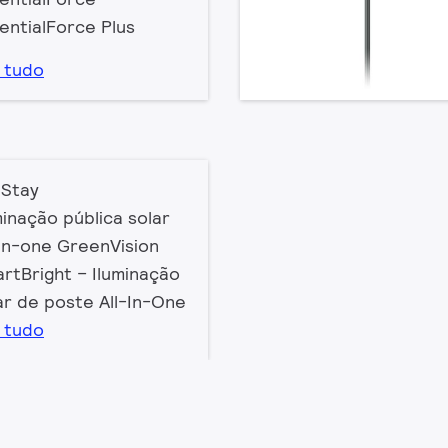
entialForce Plus
 tudo
Stay
minação pública solar
-in-one GreenVision
rtBright – Iluminação
ar de poste All-In-One
 tudo