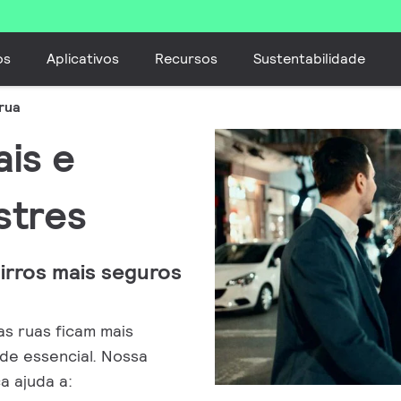
os
Aplicativos
Recursos
Sustentabilidade
rua
ais e
stres
irros mais seguros
s ruas ficam mais
ade essencial. Nossa
a ajuda a: