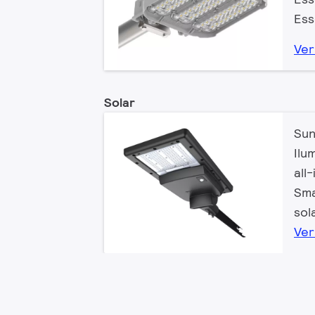
Ess
Ver
Solar
Sun
Ilu
all
Sma
sol
Ver