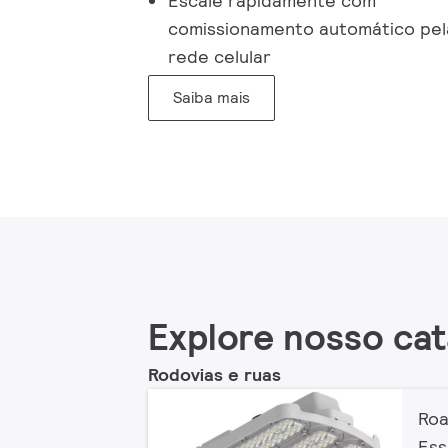
Escale rapidamente com
comissionamento automático pel
rede celular
Saiba mais
Explore nosso ca
Rodovias e ruas
Ro
Ess