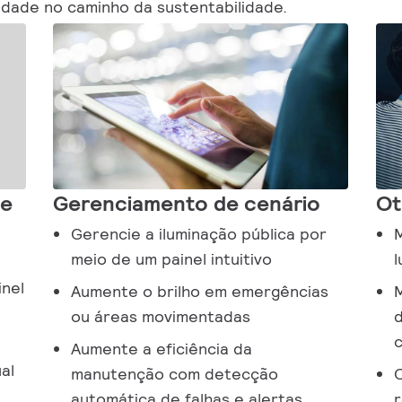
cidade no caminho da sustentabilidade.
de
Gerenciamento de cenário
Ot
Gerencie a iluminação pública por
M
meio de um painel intuitivo
l
nel
Aumente o brilho em emergências
M
ou áreas movimentadas
d
c
Aumente a eficiência da
al
manutenção com detecção
O
automática de falhas e alertas
r