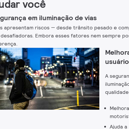
udar você
gurança em iluminação de vias
s apresentam riscos — desde trânsito pesado e com
s desafiadoras. Embora esses fatores nem sempre pos
rença. ​
Melhora
usuário
A segura
iluminação
qualidade
Melhora
motoris
Ajuda a