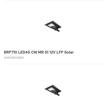
BRP710 LED45 CW MR S1 12V LFP Solar
919515813566