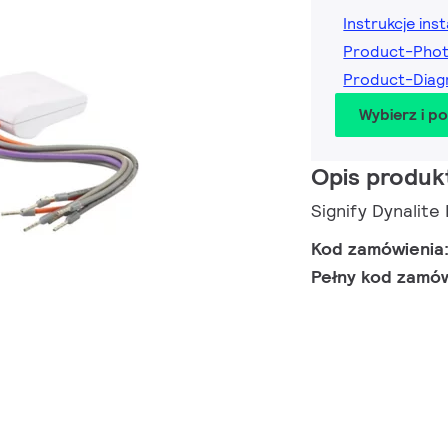
Instrukcje inst
Product-Pho
Product-Dia
Wybierz i p
Opis produk
Signify Dynalit
Kod zamówienia
Pełny kod zamó