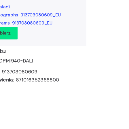
alacji
tographs-913703080609_EU
grams-913703080609_EU
obierz
tu
e DPMI940-DALI
:
913703080609
wienia:
871016352366800