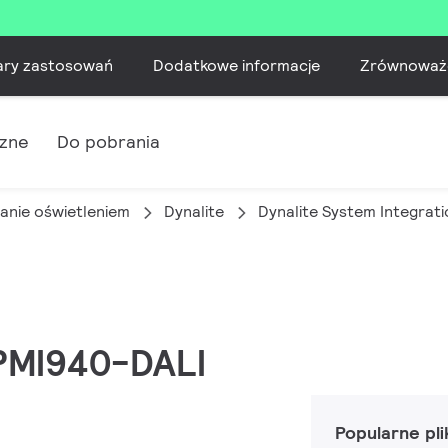
ary zastosowań
Dodatkowe informacje
Zrównoważ
czne
Do pobrania
anie oświetleniem
Dynalite
Dynalite System Integrati
DPMI940-DALI
Popularne pli