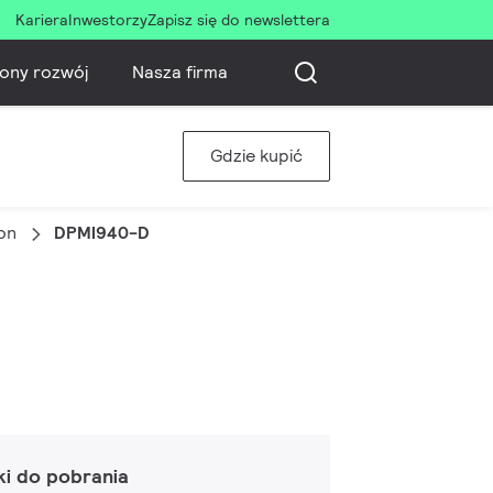
Kariera
Inwestorzy
Zapisz się do newslettera
ony rozwój
Nasza firma
Gdzie kupić
on
DPMI940-D
ki do pobrania