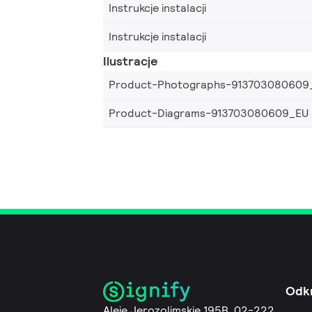
Instrukcje instalacji
Instrukcje instalacji
Ilustracje
Product-Photographs-913703080609
Product-Diagrams-913703080609_EU
Odk
Aleje Jerozolimskie 195B, 02-222