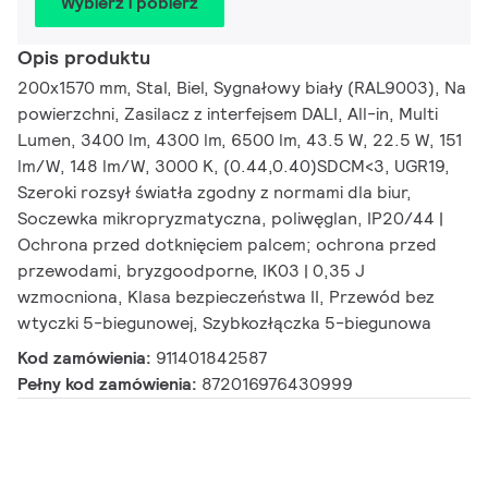
Wybierz i pobierz
Opis produktu
200x1570 mm, Stal, Biel, Sygnałowy biały (RAL9003), Na
powierzchni, Zasilacz z interfejsem DALI, All-in, Multi
Lumen, 3400 lm, 4300 lm, 6500 lm, 43.5 W, 22.5 W, 151
lm/W, 148 lm/W, 3000 K, (0.44,0.40)SDCM<3, UGR19,
Szeroki rozsył światła zgodny z normami dla biur,
Soczewka mikropryzmatyczna, poliwęglan, IP20/44 |
Ochrona przed dotknięciem palcem; ochrona przed
przewodami, bryzgoodporne, IK03 | 0,35 J
wzmocniona, Klasa bezpieczeństwa II, Przewód bez
wtyczki 5-biegunowej, Szybkozłączka 5-biegunowa
Kod zamówienia:
911401842587
Pełny kod zamówienia:
872016976430999