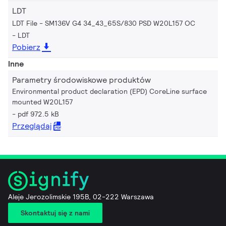
LDT
LDT File - SM136V G4 34_43_65S/830 PSD W20L157 OC
LDT
Pobierz
Inne
Parametry środowiskowe produktów
Environmental product declaration (EPD) CoreLine surface
mounted W20L157
pdf 972.5 kB
Przeglądaj
Aleje Jerozolimskie 195B, 02-222 Warszawa
Skontaktuj się z nami