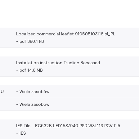
Localized commercial leaflet 910505103118 pl_PL
pdf 380.1 kB
Installation instruction Trueline Recessed
pdf 14.8 MB
EU
Wiele zasobów
Wiele zasobów
IES File - RC532B LED15S/940 PSD W8L113 PCV PI5
IES