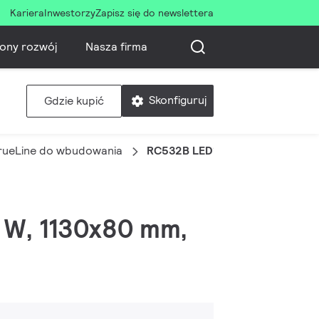
Kariera
Inwestorzy
Zapisz się do newslettera
ony rozwój
Nasza firma
Skonfiguruj
Gdzie kupić
rueLine do wbudowania
RC532B LED15S/940 PSD W8L113
2 W, 1130x80 mm,