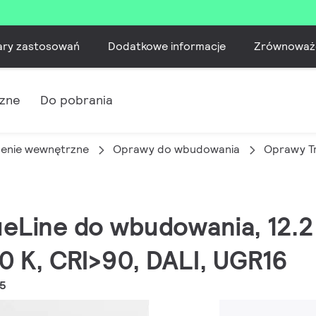
ary zastosowań
Dodatkowe informacje
Zrównoważ
czne
Do pobrania
lenie wewnętrzne
Oprawy do wbudowania
Oprawy T
ueLine do wbudowania, 12.
0 K, CRI>90, DALI, UGR16
I5