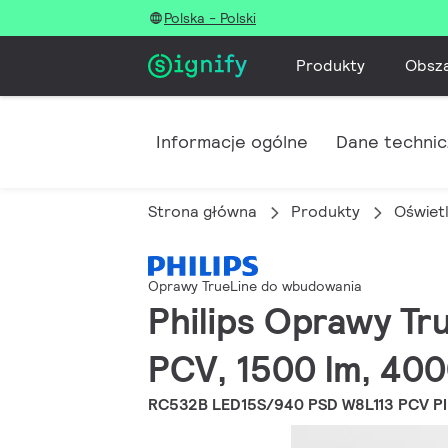
Polska - Polski
Produkty
Obsz
Informacje ogólne
Dane techni
Strona główna
Produkty
Oświet
Oprawy TrueLine do wbudowania
Philips Oprawy Tr
PCV, 1500 lm, 400
RC532B LED15S/940 PSD W8L113 PCV P