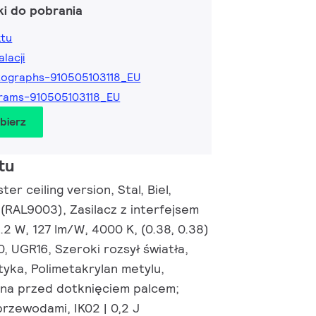
ki do pobrania
ktu
alacji
ographs-910505103118_EU
rams-910505103118_EU
obierz
tu
er ceiling version, Stal, Biel,
 (RAL9003), Zasilacz z interfejsem
2.2 W, 127 lm/W, 4000 K, (0.38, 0.38)
, UGR16, Szeroki rozsył światła,
tyka, Polimetakrylan metylu,
na przed dotknięciem palcem;
rzewodami, IK02 | 0,2 J