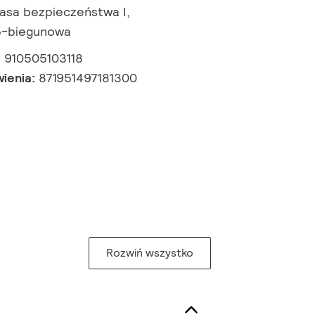
asa bezpieczeństwa I,
5-biegunowa
:
910505103118
wienia:
871951497181300
Rozwiń wszystko