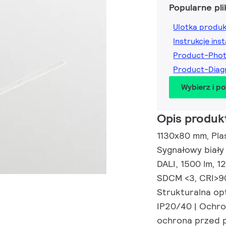
Popularne pli
Ulotka produ
Instrukcje inst
Product-Phot
Product-Diag
Wybierz i p
Opis produk
1130x80 mm, Plast
Sygnałowy biały
DALI, 1500 lm, 1
SDCM <3, CRI>90
Strukturalna op
IP20/40 | Ochro
ochrona przed p