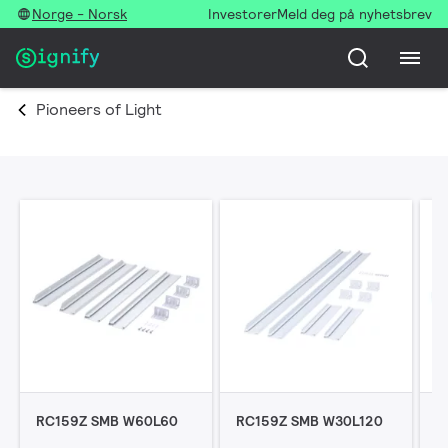
Norge - Norsk
Investorer
Meld deg på nyhetsbrev
Pioneers of Light
RC159Z SMB W60L60
RC159Z SMB W30L120
R