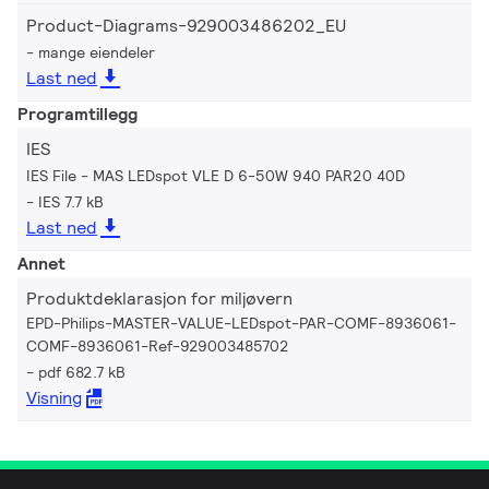
Product-Diagrams-929003486202_EU
mange eiendeler
Last ned
Programtillegg
IES
IES File - MAS LEDspot VLE D 6-50W 940 PAR20 40D
IES 7.7 kB
Last ned
Annet
Produktdeklarasjon for miljøvern
EPD-Philips-MASTER-VALUE-LEDspot-PAR-COMF-8936061-
COMF-8936061-Ref-929003485702
pdf 682.7 kB
Visning