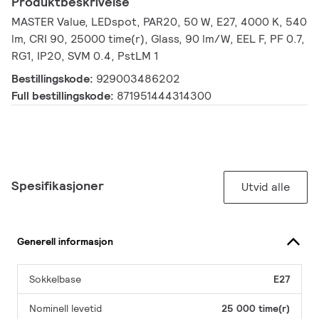
Produktbeskrivelse
MASTER Value, LEDspot, PAR20, 50 W, E27, 4000 K, 540
lm, CRI 90, 25000 time(r), Glass, 90 lm/W, EEL F, PF 0.7,
RG1, IP20, SVM 0.4, PstLM 1
Bestillingskode:
929003486202
Full bestillingskode:
871951444314300
Spesifikasjoner
Utvid alle
Generell informasjon
Sokkelbase
E27
Nominell levetid
25 000 time(r)