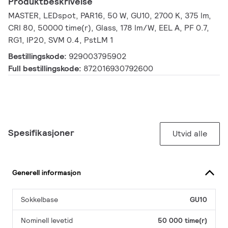
Produktbeskrivelse
MASTER, LEDspot, PAR16, 50 W, GU10, 2700 K, 375 lm,
CRI 80, 50000 time(r), Glass, 178 lm/W, EEL A, PF 0.7,
RG1, IP20, SVM 0.4, PstLM 1
Bestillingskode:
929003795902
Full bestillingskode:
872016930792600
Spesifikasjoner
Utvid alle
Generell informasjon
Sokkelbase
GU10
Nominell levetid
50 000 time(r)