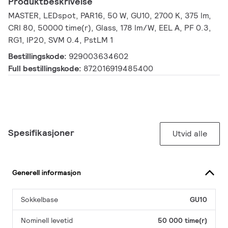
Produktbeskrivelse
MASTER, LEDspot, PAR16, 50 W, GU10, 2700 K, 375 lm,
CRI 80, 50000 time(r), Glass, 178 lm/W, EEL A, PF 0.3,
RG1, IP20, SVM 0.4, PstLM 1
Bestillingskode:
929003634602
Full bestillingskode:
872016919485400
Spesifikasjoner
Utvid alle
Generell informasjon
Sokkelbase
GU10
Nominell levetid
50 000 time(r)