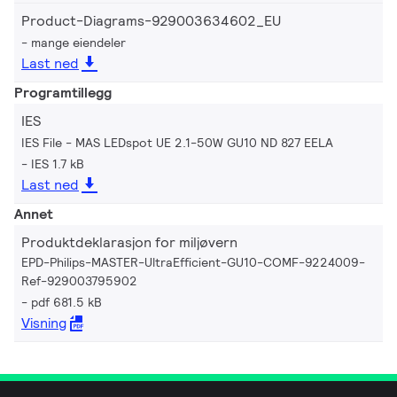
Product-Diagrams-929003634602_EU
mange eiendeler
Last ned
Programtillegg
IES
IES File - MAS LEDspot UE 2.1-50W GU10 ND 827 EELA
IES 1.7 kB
Last ned
Annet
Produktdeklarasjon for miljøvern
EPD-Philips-MASTER-UltraEfficient-GU10-COMF-9224009-
Ref-929003795902
pdf 681.5 kB
Visning