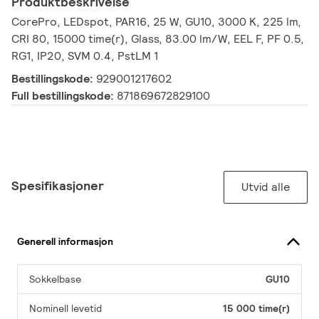
Produktbeskrivelse
CorePro, LEDspot, PAR16, 25 W, GU10, 3000 K, 225 lm,
CRI 80, 15000 time(r), Glass, 83.00 lm/W, EEL F, PF 0.5,
RG1, IP20, SVM 0.4, PstLM 1
Bestillingskode:
929001217602
Full bestillingskode:
871869672829100
Spesifikasjoner
Utvid alle
Generell informasjon
Sokkelbase
GU10
Nominell levetid
15 000 time(r)