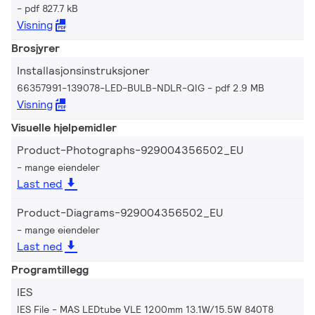
pdf 827.7 kB
Visning
Brosjyrer
Installasjonsinstruksjoner
66357991-139078-LED-BULB-NDLR-QIG
pdf 2.9 MB
Visning
Visuelle hjelpemidler
Product-Photographs-929004356502_EU
mange eiendeler
Last ned
Product-Diagrams-929004356502_EU
mange eiendeler
Last ned
Programtillegg
IES
IES File - MAS LEDtube VLE 1200mm 13.1W/15.5W 840T8