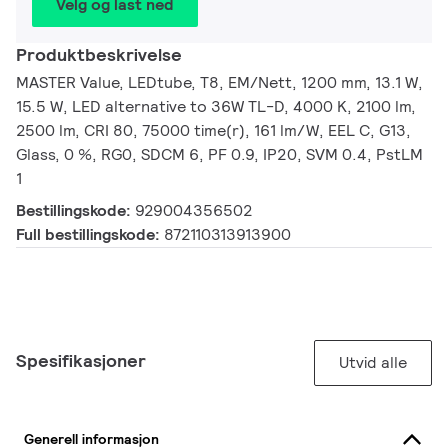
Velg og last ned
Produktbeskrivelse
MASTER Value, LEDtube, T8, EM/Nett, 1200 mm, 13.1 W,
15.5 W, LED alternative to 36W TL-D, 4000 K, 2100 lm,
2500 lm, CRI 80, 75000 time(r), 161 lm/W, EEL C, G13,
Glass, 0 %, RG0, SDCM 6, PF 0.9, IP20, SVM 0.4, PstLM
1
Bestillingskode:
929004356502
Full bestillingskode:
872110313913900
Spesifikasjoner
Utvid alle
Generell informasjon