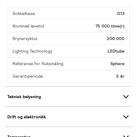
Sokkelbase
G13
Nominell levetid
75 000 time(r)
Brytersyklus
200 000
Lighting Technology
LEDtube
Referanse for fluksmåling
Sphere
Garantiperiode
5 år
Teknisk belysning
Drift og elektronikk
Temperatur