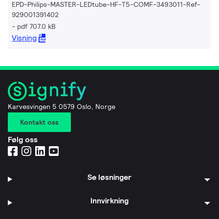
EPD-Philips-MASTER-LEDtube-HF-T5-COMF-3493011-Ref-
929001391402
pdf 707.0 kB
Visning
Karvesvingen 5 0579 Oslo, Norge
Kontakt oss
Følg oss
Se løsninger
Innvirkning