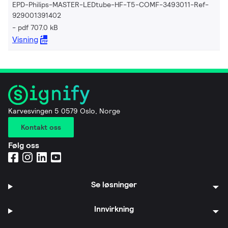
EPD-Philips-MASTER-LEDtube-HF-T5-COMF-3493011-Ref-
929001391402
pdf 707.0 kB
Visning
Karvesvingen 5 0579 Oslo, Norge
Kontakt oss
Følg oss
Se løsninger
Innvirkning