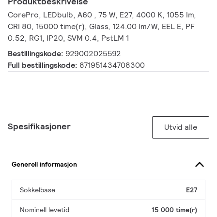
Produktbeskrivelse
CorePro, LEDbulb, A60 , 75 W, E27, 4000 K, 1055 lm,
CRI 80, 15000 time(r), Glass, 124.00 lm/W, EEL E, PF
0.52, RG1, IP20, SVM 0.4, PstLM 1
Bestillingskode:
929002025592
Full bestillingskode:
871951434708300
Spesifikasjoner
Utvid alle
Generell informasjon
Sokkelbase
E27
Nominell levetid
15 000 time(r)