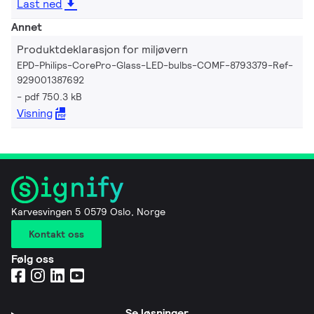
Last ned
Annet
Produktdeklarasjon for miljøvern
EPD-Philips-CorePro-Glass-LED-bulbs-COMF-8793379-Ref-
929001387692
pdf 750.3 kB
Visning
Karvesvingen 5 0579 Oslo, Norge
Kontakt oss
Følg oss
Se løsninger