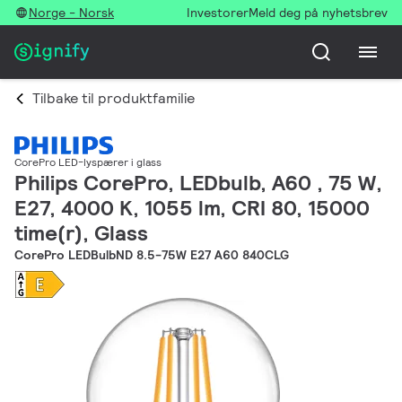
Norge - Norsk
Investorer
Meld deg på nyhetsbrev
Tilbake til produktfamilie
CorePro LED-lyspærer i glass
Philips CorePro, LEDbulb, A60 , 75 W,
E27, 4000 K, 1055 lm, CRI 80, 15000
time(r), Glass
CorePro LEDBulbND 8.5-75W E27 A60 840CLG