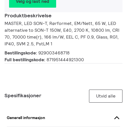
Velg og last ned
Produktbeskrivelse
MASTER, LED SON-T, Rørformet, EM/Nett, 65 W, LED
alternative to SON-T 150W, E40, 2700 K, 10800 lm, CRI
70, 70000 time(r), 166 lm/W, EEL C, PF 0.9, Glass, RG1,
IP40, SVM 2.5, PstLM 1
Bestillingskode:
929003468718
Full bestillingskode:
871951444921300
Spesifikasjoner
Utvid alle
Generell informasjon