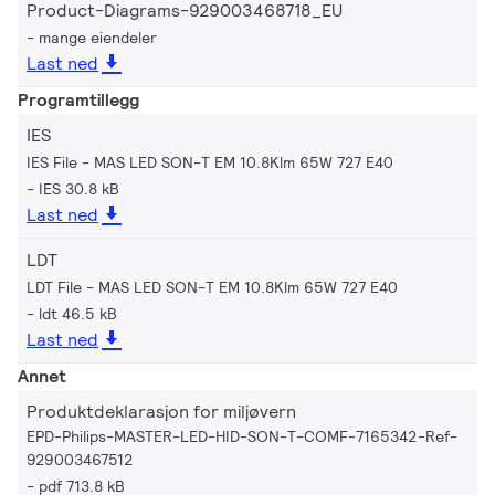
Product-Diagrams-929003468718_EU
mange eiendeler
Last ned
Programtillegg
IES
IES File - MAS LED SON-T EM 10.8Klm 65W 727 E40
IES 30.8 kB
Last ned
LDT
LDT File - MAS LED SON-T EM 10.8Klm 65W 727 E40
ldt 46.5 kB
Last ned
Annet
Produktdeklarasjon for miljøvern
EPD-Philips-MASTER-LED-HID-SON-T-COMF-7165342-Ref-
929003467512
pdf 713.8 kB