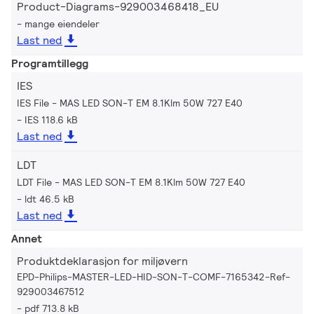
Product-Diagrams-929003468418_EU
mange eiendeler
Last ned
Programtillegg
IES
IES File - MAS LED SON-T EM 8.1Klm 50W 727 E40
IES 118.6 kB
Last ned
LDT
LDT File - MAS LED SON-T EM 8.1Klm 50W 727 E40
ldt 46.5 kB
Last ned
Annet
Produktdeklarasjon for miljøvern
EPD-Philips-MASTER-LED-HID-SON-T-COMF-7165342-Ref-
929003467512
pdf 713.8 kB