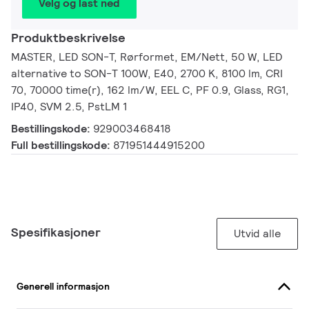
Velg og last ned
Produktbeskrivelse
MASTER, LED SON-T, Rørformet, EM/Nett, 50 W, LED
alternative to SON-T 100W, E40, 2700 K, 8100 lm, CRI
70, 70000 time(r), 162 lm/W, EEL C, PF 0.9, Glass, RG1,
IP40, SVM 2.5, PstLM 1
Bestillingskode:
929003468418
Full bestillingskode:
871951444915200
Spesifikasjoner
Utvid alle
Generell informasjon