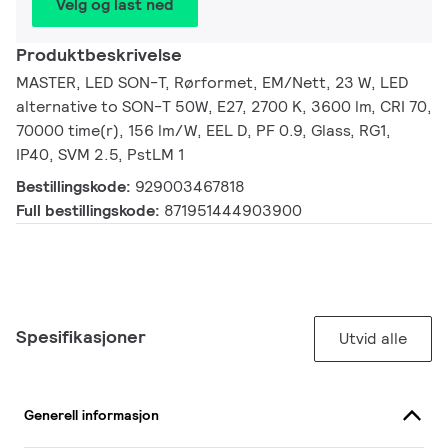
Velg og last ned
Produktbeskrivelse
MASTER, LED SON-T, Rørformet, EM/Nett, 23 W, LED
alternative to SON-T 50W, E27, 2700 K, 3600 lm, CRI 70,
70000 time(r), 156 lm/W, EEL D, PF 0.9, Glass, RG1,
IP40, SVM 2.5, PstLM 1
Bestillingskode:
929003467818
Full bestillingskode:
871951444903900
Spesifikasjoner
Utvid alle
Generell informasjon