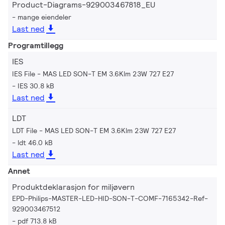
Product-Diagrams-929003467818_EU
mange eiendeler
Last ned
Programtillegg
IES
IES File - MAS LED SON-T EM 3.6Klm 23W 727 E27
IES 30.8 kB
Last ned
LDT
LDT File - MAS LED SON-T EM 3.6Klm 23W 727 E27
ldt 46.0 kB
Last ned
Annet
Produktdeklarasjon for miljøvern
EPD-Philips-MASTER-LED-HID-SON-T-COMF-7165342-Ref-
929003467512
pdf 713.8 kB