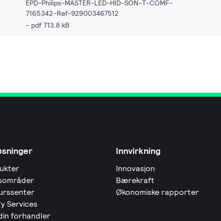
EPD-Philips-MASTER-LED-HID-SON-T-COMF-
7165342-Ref-929003467512
pdf 713.8 kB
øsninger
Innvirkning
ukter
Innovasjon
sområder
Bærekraft
urssenter
Økonomiske rapporter
fy Services
din forhandler