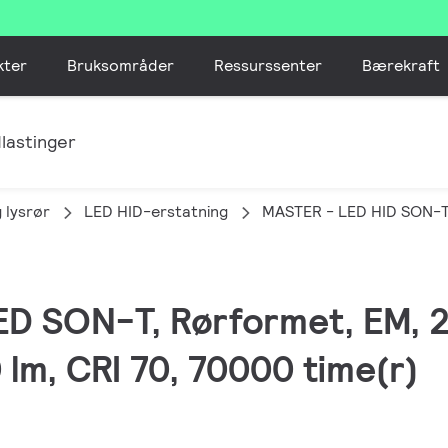
kter
Bruksområder
Ressurssenter
Bærekraft
lastinger
 lysrør
LED HID-erstatning
MASTER - LED HID SON-
LED SON-T, Rørformet, EM,
 lm, CRI 70, 70000 time(r)