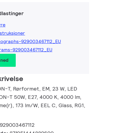
lastinger
yre
nstruksjoner
tographs-929003467112_EU
grams-929003467112_EU
 ned
rivelse
N-T, Rørformet, EM, 23 W, LED
SON-T 50W, E27, 4000 K, 4000 lm,
me(r), 173 lm/W, EEL C, Glass, RG1,
929003467112