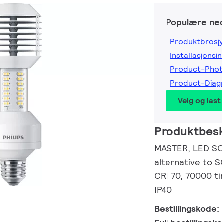
Populære ned
Produktbrosj
Installasjonsi
Product-Pho
Product-Dia
Velg og last
Produktbesk
MASTER, LED SO
alternative to 
CRI 70, 70000 ti
IP40
Bestillingskode: