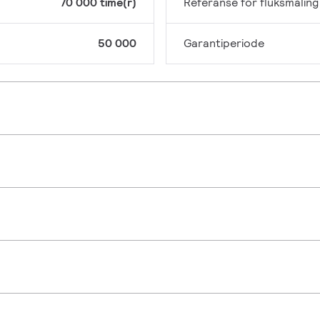
70 000 time(r)
Referanse for fluksmåling
50 000
Garantiperiode