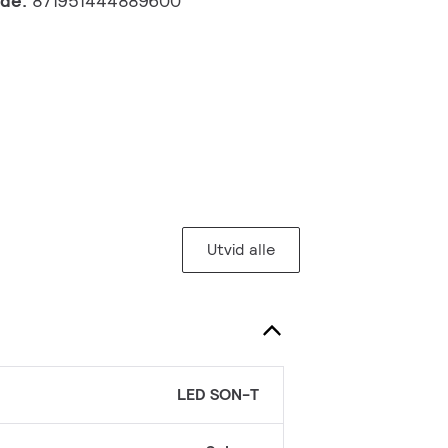
kode:
871951444889600
Utvid alle
LED SON-T