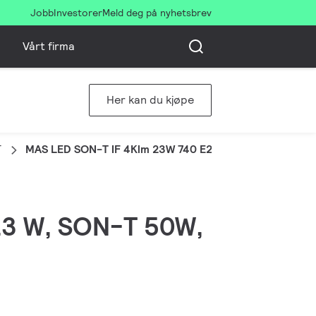
Jobb
Investorer
Meld deg på nyhetsbrev
Vårt firma
Her kan du kjøpe
T
MAS LED SON-T IF 4Klm 23W 740 E27
 23 W, SON-T 50W,