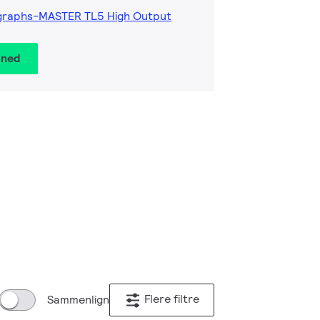
graphs-MASTER TL5 High Output
 ned
Flere filtre
Sammenlign