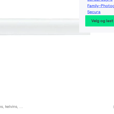
Family-Photo
Secura
Velg og last