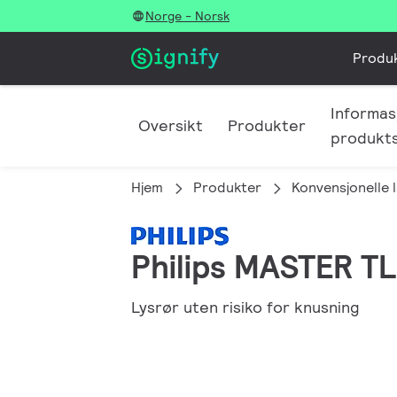
Norge - Norsk
Produ
Informas
Oversikt
Produkter
produkt
Hjem
Produkter
Konvensjonelle 
Philips MASTER T
Lysrør uten risiko for knusning