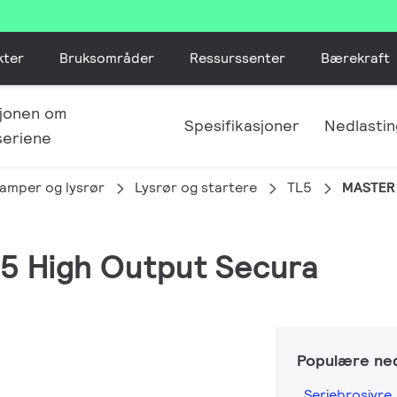
kter
Bruksområder
Ressurssenter
Bærekraft
jonen om
Spesifikasjoner
Nedlastin
seriene
lamper og lysrør
Lysrør og startere
TL5
MASTER 
L5 High Output Secura
Populære ned
Seriebrosjyre