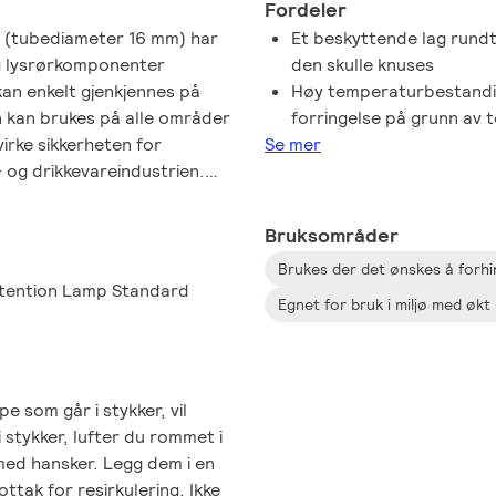
Fordeler
n (tubediameter 16 mm) har
Et beskyttende lag rundt 
g lysrørkomponenter
den skulle knuses
kan enkelt gjenkjennes på
Høy temperaturbestandig
n kan brukes på alle områder
forringelse på grunn av 
virke sikkerheten for
Se mer
 og drikkevareindustrien.
P-bestemmelsene og er
Bruksområder
etention Lamp Standard
e som går i stykker, vil
i stykker, lufter du rommet i
 med hansker. Legg dem i en
ttak for resirkulering. Ikke