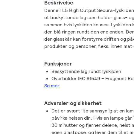
Beskrivelse
Denne TL5 High Output Secura-lyskilde
et beskyttende lag som holder glass- o
sammen hvis lyskilden knuses. Lyskilden 
den blå ringen rundt den ene enden. De
der glasskår kan forstyrre driften og på
produkter og personer, f.eks. innen mat-
Denne lyskilden er i samsvar med HACC
sertifisert av HACCP.
Funksjoner
Beskyttende lag rundt lyskilden
Overholder IEC 61549 – Fragment R
Se mer
Advarsler og sikkerhet
Det er svært lite sannsynlig at en lamp
påvirke helsen din. Hvis en lampe går 
30 minutter og fjerner delene, helst
egen plastpose, og lever dem til et mo