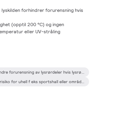
lyskilden forhindrer forurensning hvis
het (opptil 200 °C) og ingen
temperatur eller UV-stråling
Brukes der det ønskes å forhindre forurensning av lysrørdeler hvis lysrøret ved uhell knuses, f eks i næringsmiddelindustrien, underleverandører til næringsmiddelindustrien, helsevesen, farmasøytisk virksomhet, cleanroom etc.
Egnet for bruk i miljø med økt risiko for uhell f eks sportshall eller områder med gaffeltruck