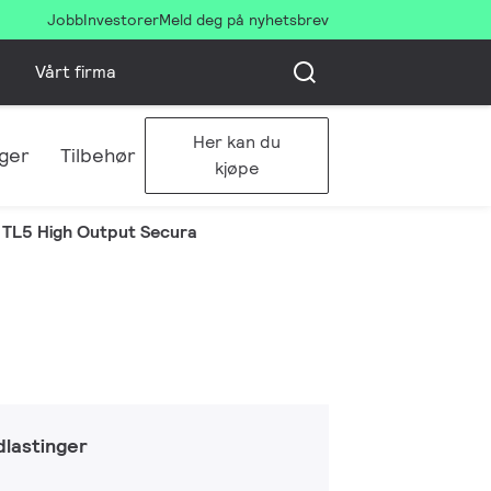
Jobb
Investorer
Meld deg på nyhetsbrev
Vårt firma
Her kan du
ger
Tilbehør
kjøpe
TL5 High Output Secura
lastinger