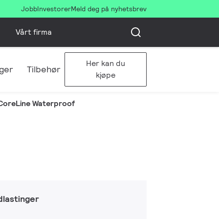
Jobb
Investorer
Meld deg på nyhetsbrev
Vårt firma
Her kan du
ger
Tilbehør
kjøpe
CoreLine Waterproof
lastinger