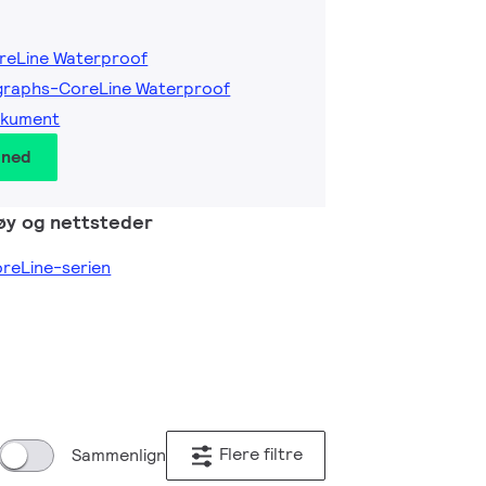
reLine Waterproof
graphs-CoreLine Waterproof
okument
 ned
øy og nettsteder
oreLine-serien
Flere filtre
Sammenlign