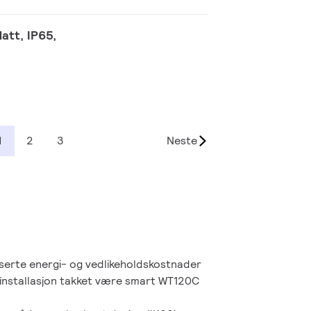
att, IP65,
1
2
3
Neste
erte energi- og vedlikeholdskostnader
l installasjon takket være smart WT120C