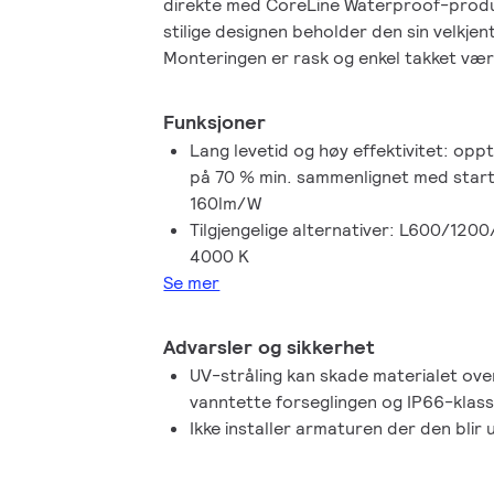
direkte med CoreLine Waterproof-produ
stilige designen beholder den sin velkjen
Monteringen er rask og enkel takket vær
CoreLine Waterproof gir bedre bredstråle
gir ukomplisert og virkningsfull belysni
Funksjoner
med integrert trådløs kommunikasjon kan
Lang levetid og høy effektivitet: opp
de er klare til å brukes med Interact-ga
på 70 % min. sammenlignet med startni
programvare.
160lm/W
Tilgjengelige alternativer: L600/1200
4000 K
Se mer
Advarsler og sikkerhet
UV-stråling kan skade materialet over 
vanntette forseglingen og IP66-klassi
Ikke installer armaturen der den blir u