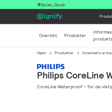
Norge - Norsk
Produ
Informas
Oversikt
Produkter
produkt
Hjem
Produkter
Innendørs arma
Philips CoreLine 
CoreLine Waterproof – for de vikt