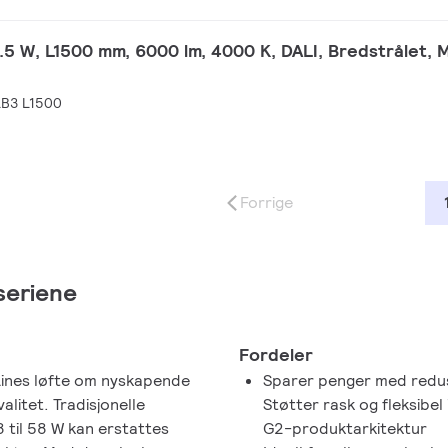
5 W, L1500 mm, 6000 lm, 4000 K, DALI, Bredstrålet, M
B3 L1500
Forrige
seriene
Fordeler
Lines løfte om nyskapende
Sparer penger med redus
litet. Tradisjonelle
Støtter rask og fleksibe
 til 58 W kan erstattes
G2-produktarkitektur