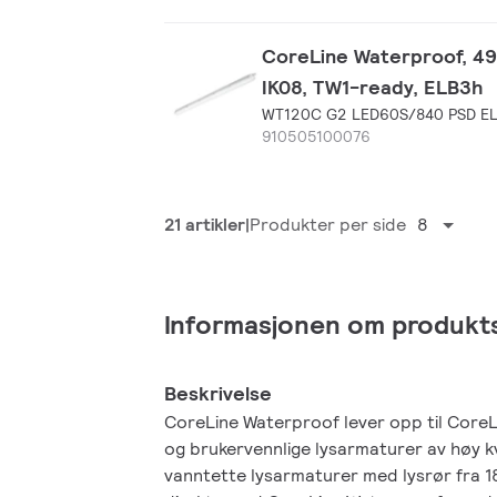
CoreLine Waterproof, 49.
IK08, TW1-ready, ELB3h
WT120C G2 LED60S/840 PSD EL
910505100076
21 artikler
Produkter per side
8
Informasjonen om produkt
Beskrivelse
CoreLine Waterproof lever opp til Core
og brukervennlige lysarmaturer av høy kva
vanntette lysarmaturer med lysrør fra 18