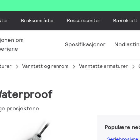
kter
Bruksområder
Ressurssenter
Bærekraft
jonen om
Spesifikasjoner
Nedlastin
seriene
turer
Vanntett og renrom
Vanntette armaturer
Waterproof
ige prosjektene
Populære ned
Seriebrosjyre