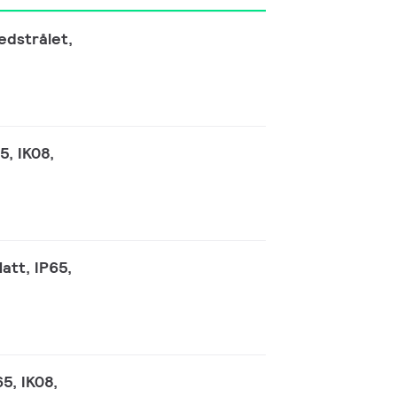
edstrålet,
5, IK08,
att, IP65,
5, IK08,