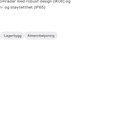
ksområder med robust design (IK08) og
nn- og støvtetthet (IP65)
Lagerbygg
Almennbelysning