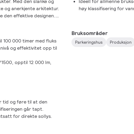
kter. Med den slanke og
Ideell for allmenne bru
te og anerkjente arkitektur.
høy klassifisering for va
e den effektive designen.
t lysfordeling som i sin tur
ng. Interact Ready-armaturer
Bruksområder
 også fås i denne serien, og
til 100 000 timer med fluks
Parkeringshus
Produksjon
tewayer, -sensorer og -
vå og effektivitet opp til
/1500, opptil 12 000 lm,
tid og føre til at den
fiseringen går tapt.
tsatt for direkte sollys.