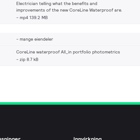
Electrician telling what the benefits and
improvements of the new CoreLine Waterproof are.
mp4 139.2 MB
mange eiendeler
CoreLine waterproof All_in portfolio photometrics
zip 8.7 kB
øsninger
Innvirkning