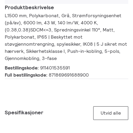
Produktbeskrivelse
L1500 mm, Polykarbonat, Grå, Strømforsyningsenhet
(på/av), 6000 lm, 43 W, 140 lm/W, 4000 K,
(0.38,0.38)SDCM<=3, Spredningsvinkel 110°, Matt,
Polykarbonat, IP65 | Beskyttet mot
støvgjennomtrengning, spylesikker, IK08 | 5 J sikret mot
hærverk, Sikkerhetsklasse I, Push-in-kobling, 5-pols,
Gjennomkobling, 3-fase
Bestillingskode:
911401535591
Full bestillingskode:
871869691688900
Spesifikasjoner
Utvid alle