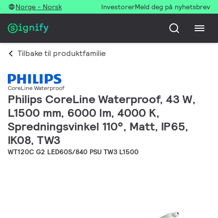
Norge - Norsk
Investorer
Meld deg på nyhetsbrev
Tilbake til produktfamilie
CoreLine Waterproof
Philips CoreLine Waterproof, 43 W,
L1500 mm, 6000 lm, 4000 K,
Spredningsvinkel 110°, Matt, IP65,
IK08, TW3
WT120C G2 LED60S/840 PSU TW3 L1500