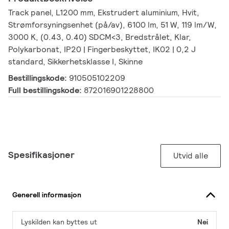
Track panel, L1200 mm, Ekstrudert aluminium, Hvit,
Strømforsyningsenhet (på/av), 6100 lm, 51 W, 119 lm/W,
3000 K, (0.43, 0.40) SDCM<3, Bredstrålet, Klar,
Polykarbonat, IP20 | Fingerbeskyttet, IK02 | 0,2 J
standard, Sikkerhetsklasse I, Skinne
Bestillingskode:
910505102209
Full bestillingskode:
872016901228800
Spesifikasjoner
Utvid alle
Generell informasjon
Lyskilden kan byttes ut
Nei