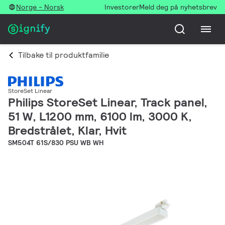
Norge - Norsk
Investorer
Meld deg på nyhetsbrev
Tilbake til produktfamilie
StoreSet Linear
Philips StoreSet Linear, Track panel,
51 W, L1200 mm, 6100 lm, 3000 K,
Bredstrålet, Klar, Hvit
SM504T 61S/830 PSU WB WH