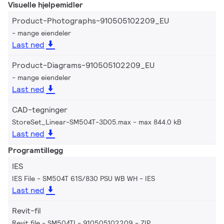
Visuelle hjelpemidler
Product-Photographs-910505102209_EU
mange eiendeler
Last ned
Product-Diagrams-910505102209_EU
mange eiendeler
Last ned
CAD-tegninger
StoreSet_Linear-SM504T-3D05.max
max 844.0 kB
Last ned
Programtillegg
IES
IES File - SM504T 61S/830 PSU WB WH
IES
Last ned
Revit-fil
Revit file - SM504TI - 910505102209
ZIP