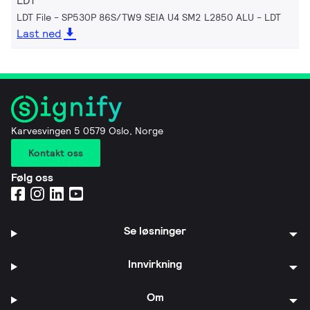
LDT
LDT File - SP530P 86S/TW9 SEIA U4 SM2 L2850 ALU
LDT
Last ned
Karvesvingen 5 0579 Oslo, Norge
Kontakt oss
Følg oss
Se løsninger
Innvirkning
Om