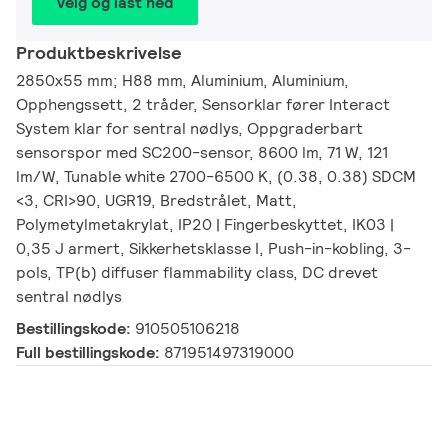
Velg og last ned
Produktbeskrivelse
2850x55 mm; H88 mm, Aluminium, Aluminium,
Opphengssett, 2 tråder, Sensorklar fører Interact
System klar for sentral nødlys, Oppgraderbart
sensorspor med SC200-sensor, 8600 lm, 71 W, 121
lm/W, Tunable white 2700-6500 K, (0.38, 0.38) SDCM
<3, CRI>90, UGR19, Bredstrålet, Matt,
Polymetylmetakrylat, IP20 | Fingerbeskyttet, IK03 |
0,35 J armert, Sikkerhetsklasse I, Push-in-kobling, 3-
pols, TP(b) diffuser flammability class, DC drevet
sentral nødlys
Bestillingskode:
910505106218
Full bestillingskode:
871951497319000