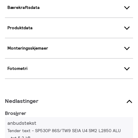
Bærekraftsdata
Produktdata
Monteringsskjemaer
Fotometri
Nedlastinger
Brosjyrer
anbudstekst
Tender text - SP530P 86S/TW9 SEIA U4 SM2 L2850 ALU
txt 5.2 kB