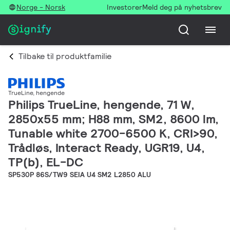
Norge - Norsk
Investorer
Meld deg på nyhetsbrev
Tilbake til produktfamilie
TrueLine, hengende
Philips TrueLine, hengende, 71 W,
2850x55 mm; H88 mm, SM2, 8600 lm,
Tunable white 2700-6500 K, CRI>90,
Trådløs, Interact Ready, UGR19, U4,
TP(b), EL-DC
SP530P 86S/TW9 SEIA U4 SM2 L2850 ALU