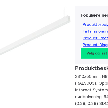
Populære ned
Produktbrosj
Installasjonsi
Product-Phot
Product-Diag
Velg og last
Produktbesk
2810x55 mm; H88 
(RAL9003), Opph
Intaract System 
nødbelysning, 9
(0.38, 0.38) SD