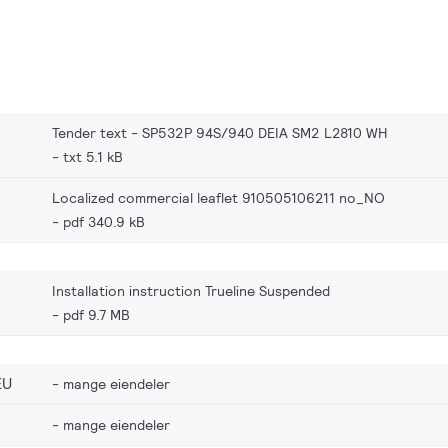
Tender text - SP532P 94S/940 DEIA SM2 L2810 WH
txt 5.1 kB
Localized commercial leaflet 910505106211 no_NO
pdf 340.9 kB
Installation instruction Trueline Suspended
pdf 9.7 MB
EU
mange eiendeler
mange eiendeler