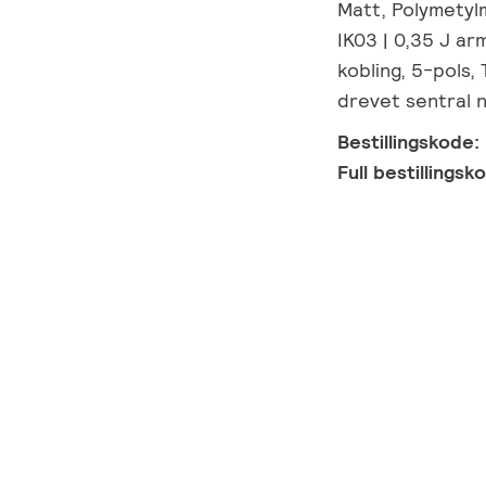
Matt, Polymetyl
IK03 | 0,35 J ar
kobling, 5-pols, 
drevet sentral 
Bestillingskode:
Full bestillings