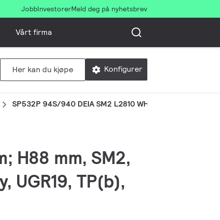
Jobb
Investorer
Meld deg på nyhetsbrev
Vårt firma
Konfigurer
Her kan du kjøpe
SP532P 94S/940 DEIA SM2 L2810 WH
mm; H88 mm, SM2,
y, UGR19, TP(b),