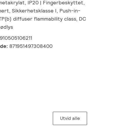
metakrylat, IP20 | Fingerbeskyttet,
mert, Sikkerhetsklasse I, Push-in-
TP(b) diffuser flammability class, DC
nødlys
910505106211
kode:
871951497308400
Utvid alle