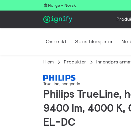
Norge - Norsk
Produ
Oversikt
Spesifikasjoner
Ned
Hjem
Produkter
Innendørs arma
TrueLine, hengende
Philips TrueLine,
9400 lm, 4000 K, 
EL-DC