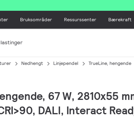
kter
Bruksområder
Ressurssenter
Bærekraft
lastinger
turer
Nedhengt
Linjependel
TrueLine, hengende
 hengende, 67 W, 2810x55 
CRI>90, DALI, Interact Read