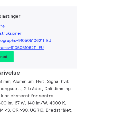
lastinger
yre
nstruksjoner
ographs-910505106211_EU
rams-910505106211_EU
 ned
rivelse
mm, Aluminium, Hvit, Signal hvit
engssett, 2 tråder, Dali dimming
klar eksternt for sentral
400 lm, 67 W, 140 lm/W, 4000 K,
CM <3, CRI>90, UGR19, Bredstrålet,