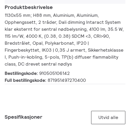
Produktbeskrivelse
1130x55 mm; H88 mm, Aluminium, Aluminium,
Opphengssett, 2 tråder, Dali dimming Intaract System
klar eksternt for sentral nødbelysning, 4100 lm, 35.5 W,
115 lm/W, 4000 K, (0.38, 0.38) SDCM <3, CRI>90,
Bredstrålet, Opal, Polykarbonat, IP20 |
Fingerbeskyttet, IK03 | 0,35 J armert, Sikkerhetsklasse
I, Push-in-kobling, 5-pols, TP(b) diffuser flammability
class, DC drevet sentral nødlys
Bestillingskode:
910505106142
Full bestillingskode:
871951497270400
Spesifikasjoner
Utvid alle