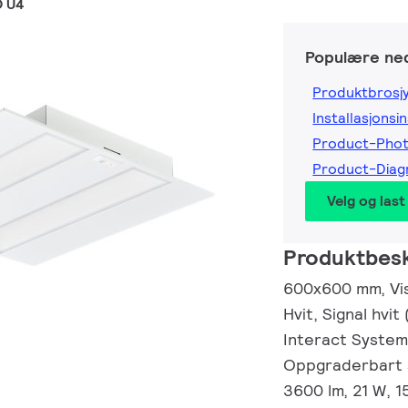
O U4
Populære ned
Produktbrosj
Installasjonsi
Product-Pho
Product-Dia
Velg og last
Produktbesk
600x600 mm, Visi
Hvit, Signal hvi
Interact System 
Oppgraderbart 
3600 lm, 21 W, 