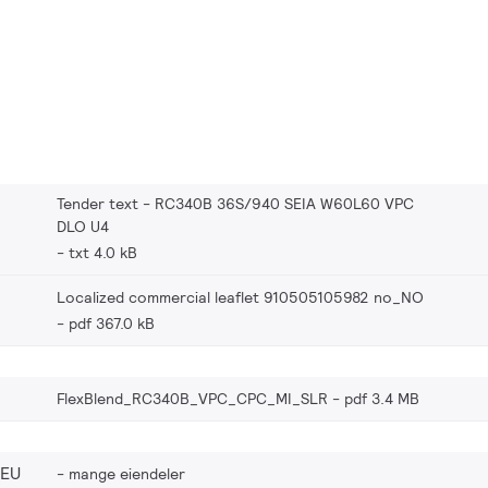
Tender text - RC340B 36S/940 SEIA W60L60 VPC
DLO U4
txt 4.0 kB
Localized commercial leaflet 910505105982 no_NO
pdf 367.0 kB
FlexBlend_RC340B_VPC_CPC_MI_SLR
pdf 3.4 MB
_EU
mange eiendeler