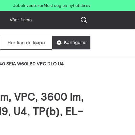
Jobb
Investorer
Meld deg på nyhetsbrev
Vårt firma
Konfigurer
Her kan du kjøpe
0 SEIA W60L60 VPC DLO U4
m, VPC, 3600 lm,
9, U4, TP(b), EL-