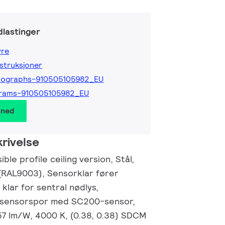
lastinger
yre
nstruksjoner
tographs-910505105982_EU
grams-910505105982_EU
 ned
rivelse
ble profile ceiling version, Stål,
t (RAL9003), Sensorklar fører
klar for sentral nødlys,
sensorspor med SC200-sensor,
157 lm/W, 4000 K, (0.38, 0.38) SDCM