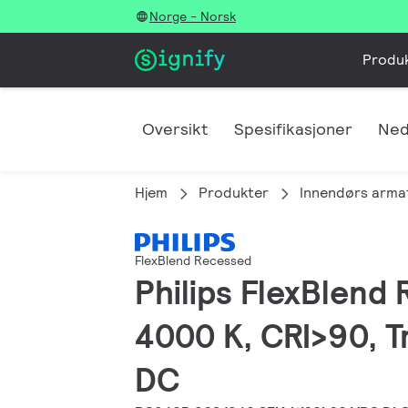
Norge - Norsk
Produ
Oversikt
Spesifikasjoner
Ned
Hjem
Produkter
Innendørs arma
FlexBlend Recessed
Philips FlexBlend
4000 K, CRI>90, Tr
DC