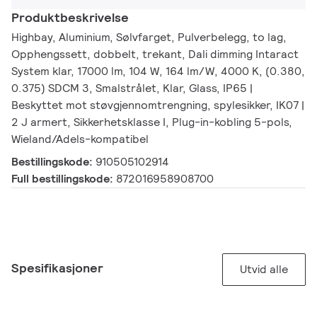
Produktbeskrivelse
Highbay, Aluminium, Sølvfarget, Pulverbelegg, to lag,
Opphengssett, dobbelt, trekant, Dali dimming Intaract
System klar, 17000 lm, 104 W, 164 lm/W, 4000 K, (0.380,
0.375) SDCM 3, Smalstrålet, Klar, Glass, IP65 |
Beskyttet mot støvgjennomtrengning, spylesikker, IK07 |
2 J armert, Sikkerhetsklasse I, Plug-in-kobling 5-pols,
Wieland/Adels-kompatibel
Bestillingskode:
910505102914
Full bestillingskode:
872016958908700
Spesifikasjoner
Utvid alle