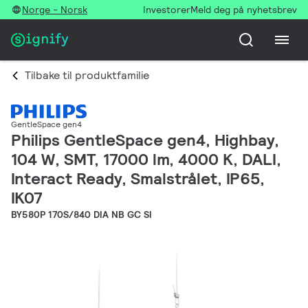
Norge - Norsk
Investorer
Meld deg på nyhetsbrev
Tilbake til produktfamilie
GentleSpace gen4
Philips GentleSpace gen4, Highbay,
104 W, SMT, 17000 lm, 4000 K, DALI,
Interact Ready, Smalstrålet, IP65,
IK07
BY580P 170S/840 DIA NB GC SI