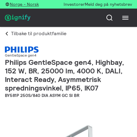
Norge - Norsk
Investorer
Meld deg på nyhetsbrev
Tilbake til produktfamilie
GentleSpace gen4
Philips GentleSpace gen4, Highbay,
152 W, BR, 25000 lm, 4000 K, DALI,
Interact Ready, Asymmetrisk
spredningsvinkel, IP65, IK07
BY581P 250S/840 DIA ASYM GC SI BR