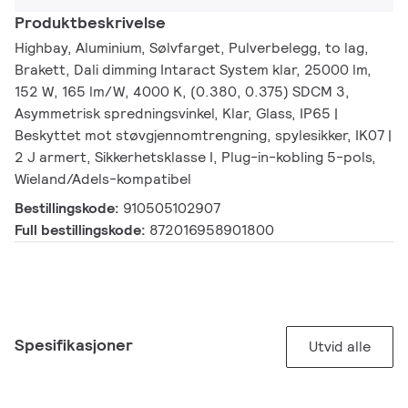
Produktbeskrivelse
Highbay, Aluminium, Sølvfarget, Pulverbelegg, to lag,
Brakett, Dali dimming Intaract System klar, 25000 lm,
152 W, 165 lm/W, 4000 K, (0.380, 0.375) SDCM 3,
Asymmetrisk spredningsvinkel, Klar, Glass, IP65 |
Beskyttet mot støvgjennomtrengning, spylesikker, IK07 |
2 J armert, Sikkerhetsklasse I, Plug-in-kobling 5-pols,
Wieland/Adels-kompatibel
Bestillingskode:
910505102907
Full bestillingskode:
872016958901800
Spesifikasjoner
Utvid alle