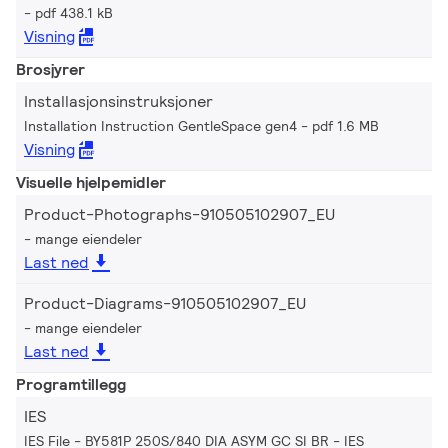
pdf 438.1 kB
Visning
Brosjyrer
Installasjonsinstruksjoner
Installation Instruction GentleSpace gen4
pdf 1.6 MB
Visning
Visuelle hjelpemidler
Product-Photographs-910505102907_EU
mange eiendeler
Last ned
Product-Diagrams-910505102907_EU
mange eiendeler
Last ned
Programtillegg
IES
IES File - BY581P 250S/840 DIA ASYM GC SI BR
IES