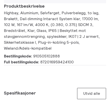
Produktbeskrivelse
Highbay, Aluminium, Sølvfarget, Pulverbelegg, to lag,
Brakett, Dali dimming Intaract System klar, 17000 lm,
102 W, 167 lm/W, 4000 K, (0.380, 0.375) SDCM 3,
Bredstrålet, Klar, Glass, IP65 | Beskyttet mot
støvgjennomtrengning, spylesikker, IK07 | 2 J armert,
Sikkerhetsklasse I, Plug-in-kobling 5-pols,
Wieland/Adels-kompatibel
Bestillingskode:
910505102888
Full bestillingskode:
872016959424100
Spesifikasjoner
Utvid alle