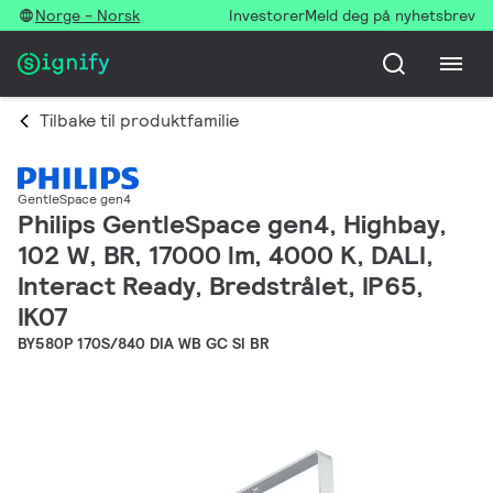
Norge - Norsk
Investorer
Meld deg på nyhetsbrev
Tilbake til produktfamilie
GentleSpace gen4
Philips GentleSpace gen4, Highbay,
102 W, BR, 17000 lm, 4000 K, DALI,
Interact Ready, Bredstrålet, IP65,
IK07
BY580P 170S/840 DIA WB GC SI BR