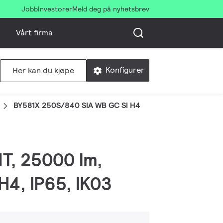
Jobb
Investorer
Meld deg på nyhetsbrev
Vårt firma
Konfigurer
Her kan du kjøpe
BY581X 250S/840 SIA WB GC SI H4
MT, 25000 lm,
H4, IP65, IK03