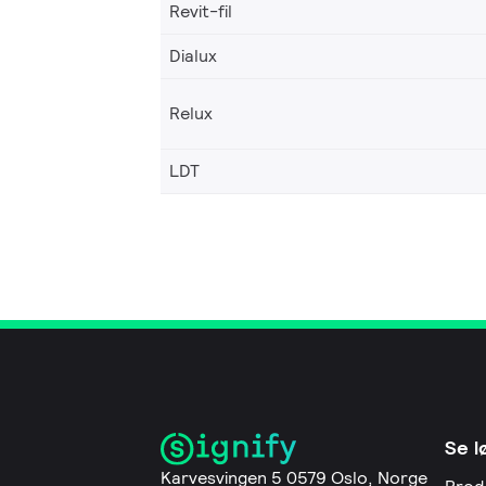
Revit-fil
Dialux
Relux
LDT
Se l
Karvesvingen 5 0579 Oslo, Norge