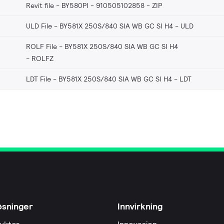
Revit file - BY580PI - 910505102858
ZIP
ULD File - BY581X 250S/840 SIA WB GC SI H4
ULD
ROLF File - BY581X 250S/840 SIA WB GC SI H4
ROLFZ
LDT File - BY581X 250S/840 SIA WB GC SI H4
LDT
øsninger
Innvirkning