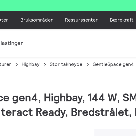
kter
Bruksområder
Ressurssenter
Bærekraft
lastinger
turer
Highbay
Stor takhøyde
GentleSpace gen4
ce gen4, Highbay, 144 W, S
nteract Ready, Bredstrålet, 