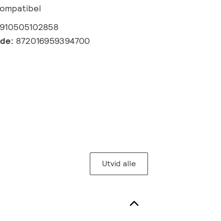
kompatibel
910505102858
kode:
872016959394700
Utvid alle