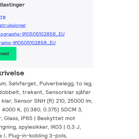
lastinger
yre
nstruksjoner
tographs-910505102858_EU
grams-910505102858_EU
 ned
rivelse
um, Sølvfarget, Pulverbelegg, to lag,
obbelt, trekant, Sensorklar sjåfør
klar, Sensor SNH (R) 210, 25000 lm,
, 4000 K, (0.380, 0.375) SDCM 3,
r, Glass, IP65 | Beskyttet mot
ning, spylesikker, IK03 | 0,3 J,
 I, Plug-in-kobling 3-pols,