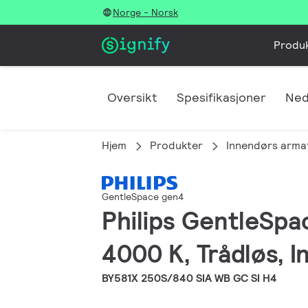
Norge - Norsk
Produ
Oversikt
Spesifikasjoner
Ned
Hjem
Produkter
Innendørs arma
GentleSpace gen4
Philips GentleSpa
4000 K, Trådløs, I
BY581X 250S/840 SIA WB GC SI H4