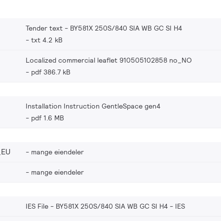
Tender text - BY581X 250S/840 SIA WB GC SI H4
txt 4.2 kB
Localized commercial leaflet 910505102858 no_NO
pdf 386.7 kB
Installation Instruction GentleSpace gen4
pdf 1.6 MB
_EU
mange eiendeler
mange eiendeler
IES File - BY581X 250S/840 SIA WB GC SI H4
IES