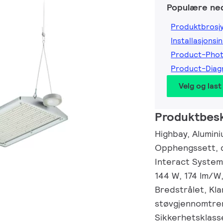
Populære ned
Produktbrosj
Installasjonsi
Product-Pho
Product-Dia
Velg og last
Produktbesk
Highbay, Alumini
Opphengssett, d
Interact System 
144 W, 174 lm/W
Bredstrålet, Kla
støvgjennomtreng
Sikkerhetsklasse