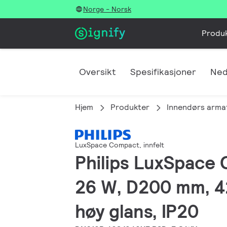
Norge - Norsk
Produ
Oversikt
Spesifikasjoner
Ned
Hjem
Produkter
Innendørs arma
LuxSpace Compact, innfelt
Philips LuxSpace C
26 W, D200 mm, 42
høy glans, IP20