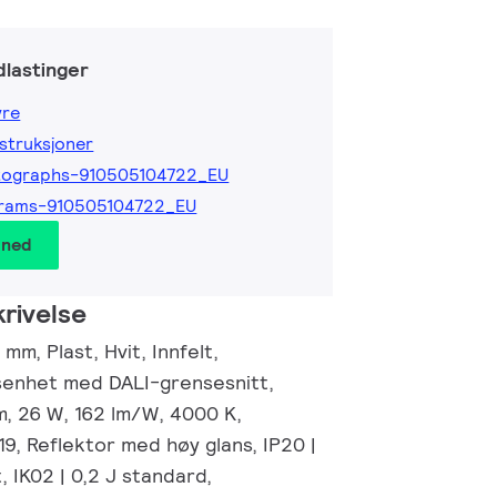
lastinger
yre
nstruksjoner
tographs-910505104722_EU
grams-910505104722_EU
 ned
rivelse
mm, Plast, Hvit, Innfelt,
senhet med DALI-grensesnitt,
m, 26 W, 162 lm/W, 4000 K,
19, Reflektor med høy glans, IP20 |
 IK02 | 0,2 J standard,