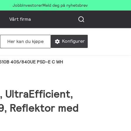
Jobb
Investorer
Meld deg på nyhetsbrev
Vårt firma
Konfigurer
Her kan du kjøpe
610B 40S/840UE PSD-E C WH
 UltraEfficient,
9, Reflektor med