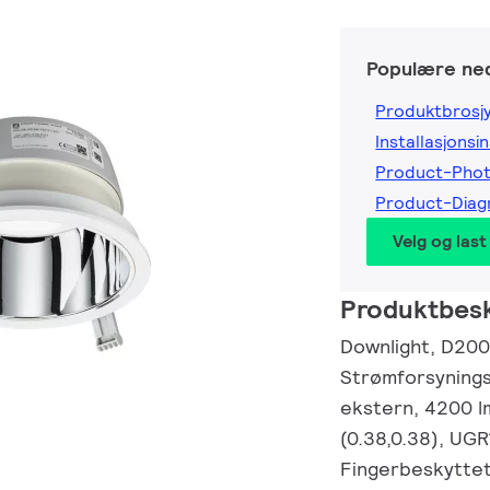
Populære ned
Produktbrosj
Installasjonsi
Product-Pho
Product-Dia
Velg og last
Produktbesk
Downlight, D200 
Strømforsyning
ekstern, 4200 l
(0.38,0.38), UGR
Fingerbeskyttet,