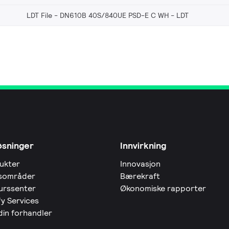
LDT File - DN610B 40S/840UE PSD-E C WH
LDT
øsninger
Innvirkning
ukter
Innovasjon
sområder
Bærekraft
urssenter
Økonomiske rapporter
fy Services
din forhandler