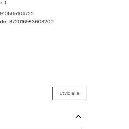
 II
910505104722
kode:
872016983608200
Utvid alle