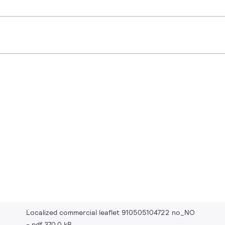
Localized commercial leaflet 910505104722 no_NO
pdf 370.0 kB