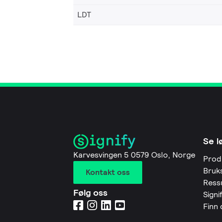
LDT
Se l
Karvesvingen 5 0579 Oslo, Norge
Prod
Bruk
Kontakt oss
Ress
Følg oss
Signi
Finn 