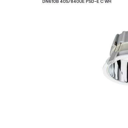
DN610B 40S/840UE PSD-E C WH