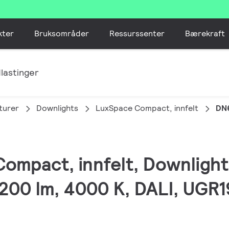
kter
Bruksområder
Ressurssenter
Bærekraft
lastinger
turer
Downlights
LuxSpace Compact, innfelt
DN
ompact, innfelt, Downlight,
00 lm, 4000 K, DALI, UGR1