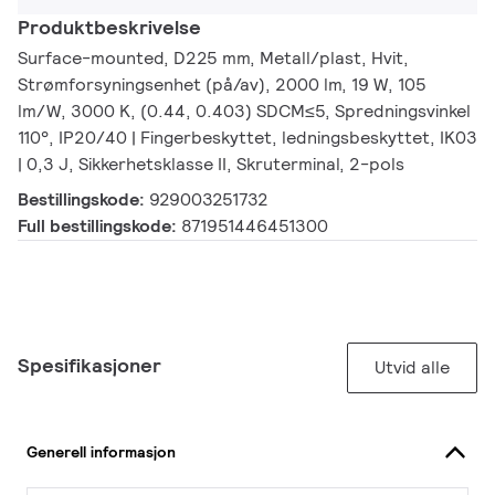
Produktbeskrivelse
Surface-mounted, D225 mm, Metall/plast, Hvit,
Strømforsyningsenhet (på/av), 2000 lm, 19 W, 105
lm/W, 3000 K, (0.44, 0.403) SDCM≤5, Spredningsvinkel
110°, IP20/40 | Fingerbeskyttet, ledningsbeskyttet, IK03
| 0,3 J, Sikkerhetsklasse II, Skruterminal, 2-pols
Bestillingskode:
929003251732
Full bestillingskode:
871951446451300
Spesifikasjoner
Utvid alle
Generell informasjon