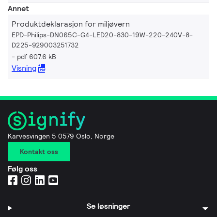
Annet
Produktdeklarasjon for miljøvern
EPD-Philips-DN065C-G4-LED20-830-19W-220-240V-8-
D225-929003251732
pdf 607.6 kB
Visning
Karvesvingen 5 0579 Oslo, Norge
Kontakt oss
Følg oss
Se løsninger