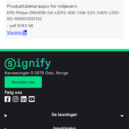
Produktdeklarasjon for miljøvern
EPD-Philips-DN065B-G4-LED12-830-12W-220-240V-L150-
SQ-929003251132
pdf 619.0 kB
Visning
Karvesvingen 5 0579 Oslo, Norge
Kontakt oss
Følg oss
Se løsninger
Innvirkning