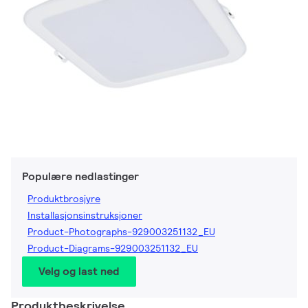
Populære nedlastinger
Produktbrosjyre
Installasjonsinstruksjoner
Product-Photographs-929003251132_EU
Product-Diagrams-929003251132_EU
Velg og last ned
Produktbeskrivelse