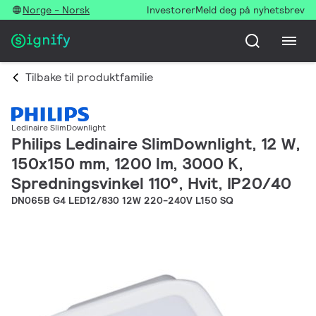
Norge - Norsk
Investorer
Meld deg på nyhetsbrev
Tilbake til produktfamilie
Ledinaire SlimDownlight
Philips Ledinaire SlimDownlight, 12 W,
150x150 mm, 1200 lm, 3000 K,
Spredningsvinkel 110°, Hvit, IP20/40
DN065B G4 LED12/830 12W 220-240V L150 SQ